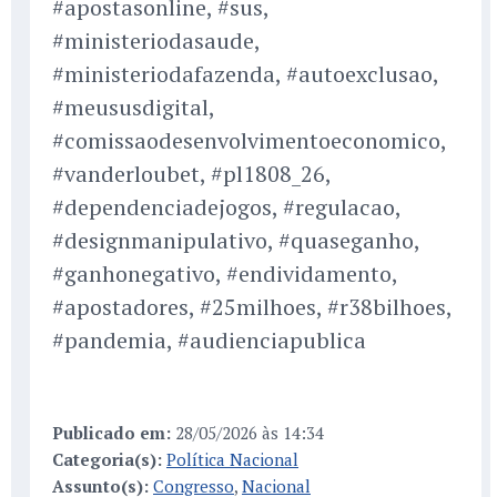
#apostasonline, #sus,
#ministeriodasaude,
#ministeriodafazenda, #autoexclusao,
#meususdigital,
#comissaodesenvolvimentoeconomico,
#vanderloubet, #pl1808_26,
#dependenciadejogos, #regulacao,
#designmanipulativo, #quaseganho,
#ganhonegativo, #endividamento,
#apostadores, #25milhoes, #r38bilhoes,
#pandemia, #audienciapublica
Publicado em:
28/05/2026 às 14:34
Categoria(s):
Política Nacional
Assunto(s):
Congresso
,
Nacional