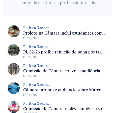
mantendo o leitor sempre bem informado.
Política Nacional
Projeto na Câmara inclui estudantes com deficiência no regime escolar especial da LDB e estabelece critérios para frequência
07/08/2026
Política Nacional
PL 82/26 proíbe remição de pena por trabalho em funções militares para condenados por crimes contra o Estado Democrático de Direito
07/08/2026
Política Nacional
Comissão da Câmara convoca audiência para discutir misoginia nas escolas e universidades após divulgação de listas misóginas
07/08/2026
Política Nacional
Câmara promove audiência sobre Marco de Fomento à Economia Digital e impactos da inteligência artificial
07/08/2026
Política Nacional
Comissão da Câmara realiza audiência sobre apostas online para medir o tamanho do mercado ilegal