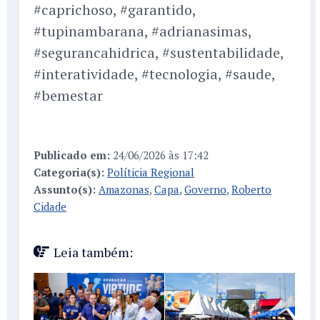
#caprichoso, #garantido,
#tupinambarana, #adrianasimas,
#segurancahidrica, #sustentabilidade,
#interatividade, #tecnologia, #saude,
#bemestar
Publicado em:
24/06/2026 às 17:42
Categoria(s):
Políticia Regional
Assunto(s):
Amazonas
,
Capa
,
Governo
,
Roberto
Cidade
Leia também: