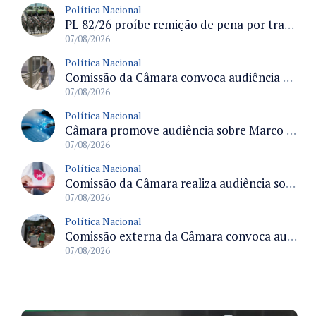
Política Nacional
PL 82/26 proíbe remição de pena por trabalho em funções militares para condenados por crimes contra o Estado Democrático de Direito
07/08/2026
Política Nacional
Comissão da Câmara convoca audiência para discutir misoginia nas escolas e universidades após divulgação de listas misóginas
07/08/2026
Política Nacional
Câmara promove audiência sobre Marco de Fomento à Economia Digital e impactos da inteligência artificial
07/08/2026
Política Nacional
Comissão da Câmara realiza audiência sobre apostas online para medir o tamanho do mercado ilegal
07/08/2026
Política Nacional
Comissão externa da Câmara convoca audiência pública sobre chuvas na Zona da Mata de Minas Gerais e impactos em Juiz de Fora
07/08/2026