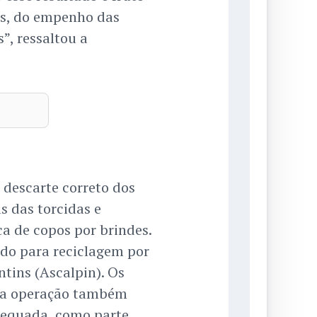
os, do empenho das
”, ressaltou a
 descarte correto dos
s das torcidas e
a de copos por brindes.
do para reciclagem por
tins (Ascalpin). Os
 na operação também
equada, como parte