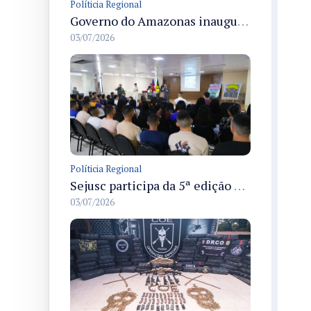
Políticia Regional
Governo do Amazonas inaugura primeiro Castramóvel Fluvial para atendimento veterinário às comunidades ribeirinhas e castração gratuita
03/07/2026
Políticia Regional
Sejusc participa da 5ª edição do Caminhos Literários com foco na cultura hip-hop nas unidades socioeducativas
03/07/2026