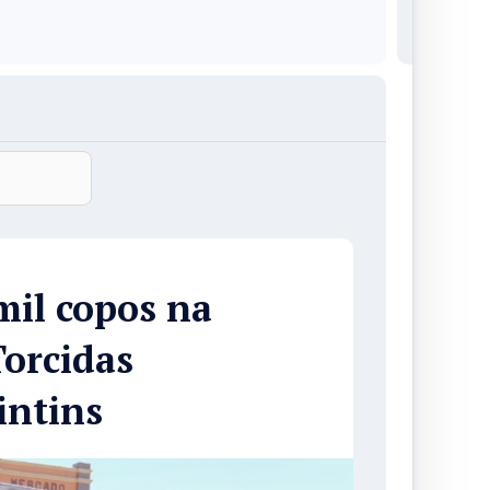
mil copos na
Torcidas
intins