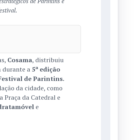
tratégicos de Parintins e
stival.
as,
Cosama
, distribuiu
 durante a
5ª edição
Festival de Parintins
.
lação da cidade, como
a Praça da Catedral e
dratamóvel
e