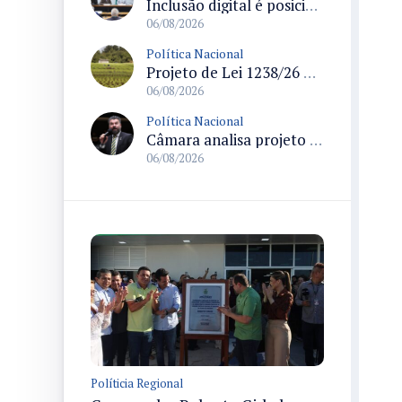
Inclusão digital é posicionada como pilar essencial da reurbanização de favelas e periferias
06/08/2026
Política Nacional
Projeto de Lei 1238/26 propõe validação automática do Cadastro Ambiental Rural para imóveis de até quatro módulos fiscais
06/08/2026
Política Nacional
Câmara analisa projeto que autoriza policiais civis embarcarem armados em aeronaves civis mediante regras
06/08/2026
Políticia Regional