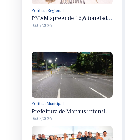
Políticia Regional
PMAM apreende 16,6 toneladas de entorpecentes e registra aumento nas prisões em flagrante e nas capturas de foragidos no primeiro semestre de 2026
03/07/2026
Política Municipal
Prefeitura de Manaus intensifica sinalização viária em diversos bairros para organizar o trânsito e reduzir sinistros
06/08/2026