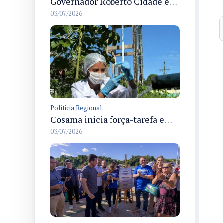
Governador Roberto Cidade entrega readequação do ambulatório da FCecon e amplia capacidade de atendimento oncológico em Manaus
03/07/2026
Políticia Regional
Cosama inicia força-tarefa em Anamã para fortalecer abastecimento de água e segurança hídrica da população
03/07/2026