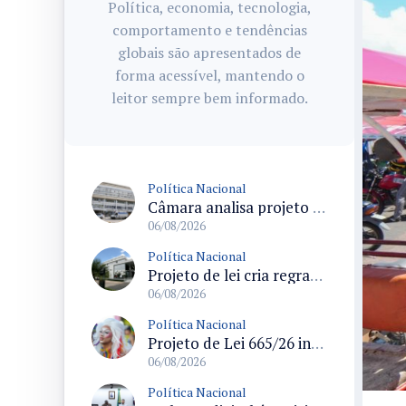
Política, economia, tecnologia,
comportamento e tendências
globais são apresentados de
forma acessível, mantendo o
leitor sempre bem informado.
Política Nacional
Câmara analisa projeto que cria Política Nacional de Qualificação e Valorização da Preceptoria na Residência Médica
06/08/2026
Política Nacional
Projeto de lei cria regras para punir litigância abusiva reversa e integrar sistemas do Judiciário
06/08/2026
Política Nacional
Projeto de Lei 665/26 institui política nacional para prevenção ao transfeminicídio e prevê medidas de proteção e reparação
06/08/2026
Política Nacional