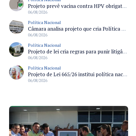
Projeto prevê vacina contra HPV obrigatória e testes moleculares para rastreamento do câncer do colo do útero
06/08/2026
Política Nacional
Câmara analisa projeto que cria Política Nacional de Qualificação e Valorização da Preceptoria na Residência Médica
06/08/2026
Política Nacional
Projeto de lei cria regras para punir litigância abusiva reversa e integrar sistemas do Judiciário
06/08/2026
Política Nacional
Projeto de Lei 665/26 institui política nacional para prevenção ao transfeminicídio e prevê medidas de proteção e reparação
06/08/2026