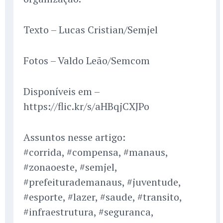
Texto – Lucas Cristian/Semjel
Fotos – Valdo Leão/Semcom
Disponíveis em –
https://flic.kr/s/aHBqjCXJPo
Assuntos nesse artigo:
#corrida, #compensa, #manaus,
#zonaoeste, #semjel,
#prefeiturademanaus, #juventude,
#esporte, #lazer, #saude, #transito,
#infraestrutura, #seguranca,