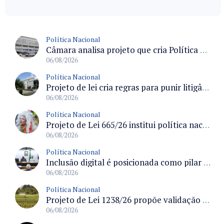
Política Nacional
Câmara analisa projeto que cria Política Nacional de Qualificação e Valorização da Preceptoria na Residência Médica
06/08/2026
Política Nacional
Projeto de lei cria regras para punir litigância abusiva reversa e integrar sistemas do Judiciário
06/08/2026
Política Nacional
Projeto de Lei 665/26 institui política nacional para prevenção ao transfeminicídio e prevê medidas de proteção e reparação
06/08/2026
Política Nacional
Inclusão digital é posicionada como pilar essencial da reurbanização de favelas e periferias
06/08/2026
Política Nacional
Projeto de Lei 1238/26 propõe validação automática do Cadastro Ambiental Rural para imóveis de até quatro módulos fiscais
06/08/2026