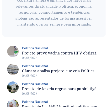
cobertura ampla e dinâmica dos fatos mais
relevantes da atualidade. Política, economia,
tecnologia, comportamento e tendências
globais são apresentados de forma acessível,
mantendo o leitor sempre bem informado.
Política Nacional
Projeto prevê vacina contra HPV obrigatória e testes moleculares para rastreamento do câncer do colo do útero
06/08/2026
Política Nacional
Câmara analisa projeto que cria Política Nacional de Qualificação e Valorização da Preceptoria na Residência Médica
06/08/2026
Política Nacional
Projeto de lei cria regras para punir litigância abusiva reversa e integrar sistemas do Judiciário
06/08/2026
Política Nacional
Projeto de Lei 665/26 institui política nacional para prevenção ao transfeminicídio e prevê medidas de proteção e reparação