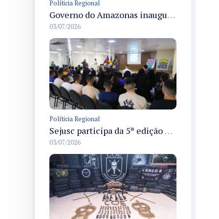
Políticia Regional
Governo do Amazonas inaugura primeiro Castramóvel Fluvial para atendimento veterinário às comunidades ribeirinhas e castração gratuita
03/07/2026
Políticia Regional
Sejusc participa da 5ª edição do Caminhos Literários com foco na cultura hip-hop nas unidades socioeducativas
03/07/2026