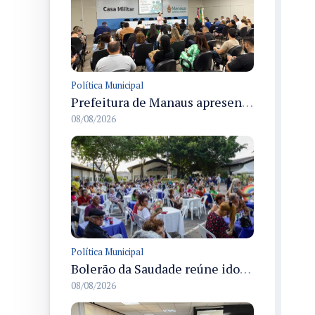
Política Municipal
Prefeitura de Manaus apresenta Plano de Integridade da CGM e qualifica servidores para governança e conformidade no biênio 2027-2028
08/08/2026
Política Municipal
Bolerão da Saudade reúne idosos em Dia dos Pais promovido pela Fundação Dr. Thomas em Manaus
08/08/2026