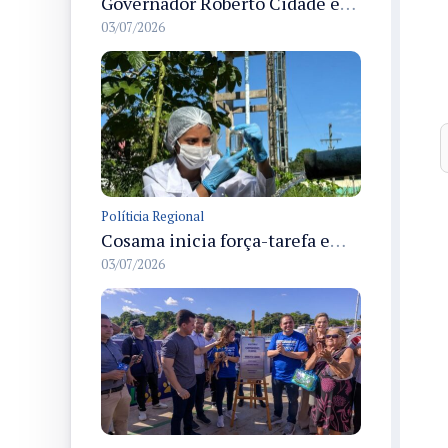
Governador Roberto Cidade entrega readequação do ambulatório da FCecon e amplia capacidade de atendimento oncológico em Manaus
03/07/2026
Políticia Regional
Cosama inicia força-tarefa em Anamã para fortalecer abastecimento de água e segurança hídrica da população
03/07/2026