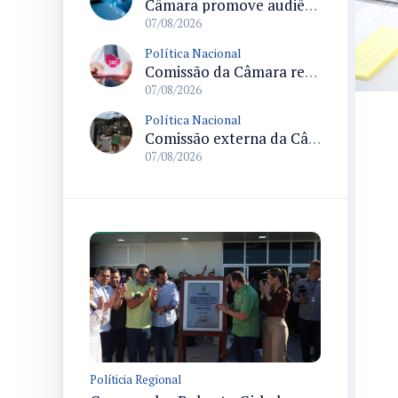
Câmara promove audiência sobre Marco de Fomento à Economia Digital e impactos da inteligência artificial
07/08/2026
Política Nacional
Comissão da Câmara realiza audiência sobre apostas online para medir o tamanho do mercado ilegal
07/08/2026
Política Nacional
Comissão externa da Câmara convoca audiência pública sobre chuvas na Zona da Mata de Minas Gerais e impactos em Juiz de Fora
07/08/2026
Políticia Regional