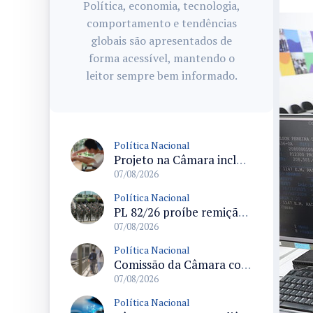
Política, economia, tecnologia,
comportamento e tendências
globais são apresentados de
forma acessível, mantendo o
leitor sempre bem informado.
Política Nacional
Projeto na Câmara inclui estudantes com deficiência no regime escolar especial da LDB e estabelece critérios para frequência
07/08/2026
Política Nacional
PL 82/26 proíbe remição de pena por trabalho em funções militares para condenados por crimes contra o Estado Democrático de Direito
07/08/2026
Política Nacional
Comissão da Câmara convoca audiência para discutir misoginia nas escolas e universidades após divulgação de listas misóginas
07/08/2026
Política Nacional