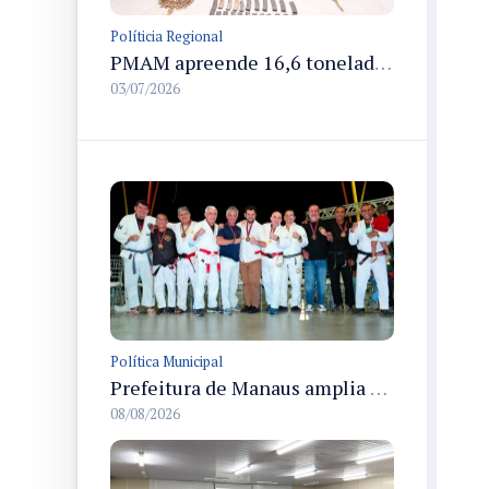
Políticia Regional
PMAM apreende 16,6 toneladas de entorpecentes e registra aumento nas prisões em flagrante e nas capturas de foragidos no primeiro semestre de 2026
03/07/2026
Política Municipal
Prefeitura de Manaus amplia apoio aos atletas de 100 para 150 beneficiados a partir do próximo ano
08/08/2026