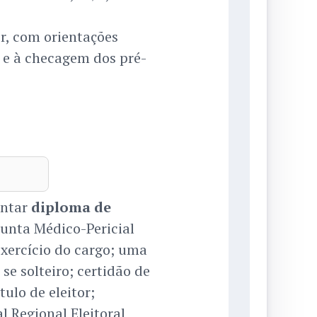
, com orientações
 e à checagem dos pré-
entar
diploma de
 Junta Médico-Pericial
exercício do cargo; uma
se solteiro; certidão de
ulo de eleitor;
l Regional Eleitoral