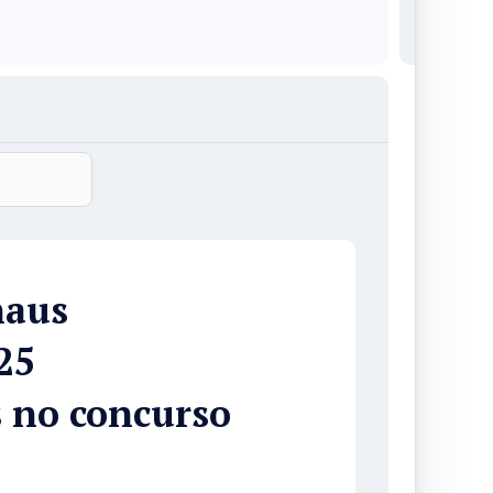
naus
25
s no concurso