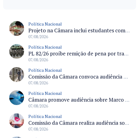
Política Nacional
Projeto na Câmara inclui estudantes com deficiência no regime escolar especial da LDB e estabelece critérios para frequência
07/08/2026
Política Nacional
PL 82/26 proíbe remição de pena por trabalho em funções militares para condenados por crimes contra o Estado Democrático de Direito
07/08/2026
Política Nacional
Comissão da Câmara convoca audiência para discutir misoginia nas escolas e universidades após divulgação de listas misóginas
07/08/2026
Política Nacional
Câmara promove audiência sobre Marco de Fomento à Economia Digital e impactos da inteligência artificial
07/08/2026
Política Nacional
Comissão da Câmara realiza audiência sobre apostas online para medir o tamanho do mercado ilegal
07/08/2026