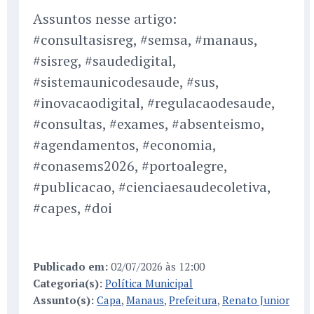
Assuntos nesse artigo:
#consultasisreg, #semsa, #manaus,
#sisreg, #saudedigital,
#sistemaunicodesaude, #sus,
#inovacaodigital, #regulacaodesaude,
#consultas, #exames, #absenteismo,
#agendamentos, #economia,
#conasems2026, #portoalegre,
#publicacao, #cienciaesaudecoletiva,
#capes, #doi
Publicado em:
02/07/2026 às 12:00
Categoria(s):
Política Municipal
Assunto(s):
Capa
,
Manaus
,
Prefeitura
,
Renato Junior