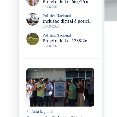
Projeto de Lei 665/26 institui política nacional para prevenção ao transfeminicídio e prevê medidas de proteção e reparação
06/08/2026
Política Nacional
Inclusão digital é posicionada como pilar essencial da reurbanização de favelas e periferias
06/08/2026
Política Nacional
Projeto de Lei 1238/26 propõe validação automática do Cadastro Ambiental Rural para imóveis de até quatro módulos fiscais
06/08/2026
Políticia Regional