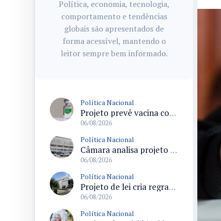
Política, economia, tecnologia,
comportamento e tendências
globais são apresentados de
forma acessível, mantendo o
leitor sempre bem informado.
Política Nacional
Projeto prevê vacina contra HPV obrigatória e testes moleculares para rastreamento do câncer do colo do útero
06/08/2026
Política Nacional
Câmara analisa projeto que cria Política Nacional de Qualificação e Valorização da Preceptoria na Residência Médica
06/08/2026
Política Nacional
Projeto de lei cria regras para punir litigância abusiva reversa e integrar sistemas do Judiciário
06/08/2026
Política Nacional