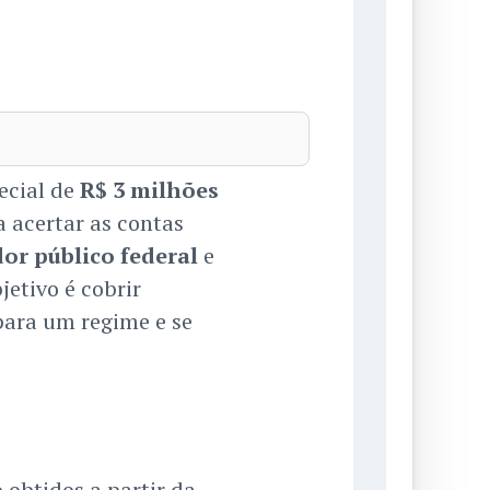
ecial de
R$ 3 milhões
a acertar as contas
dor público federal
e
bjetivo é cobrir
para um regime e se
 obtidos a partir da