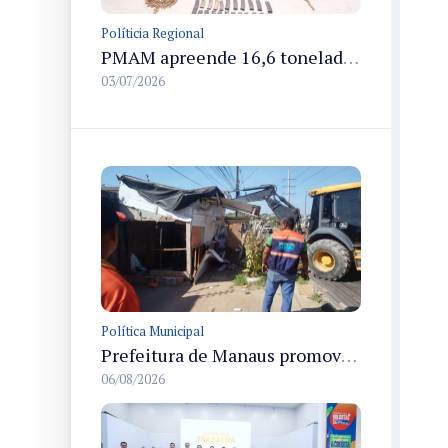
Políticia Regional
PMAM apreende 16,6 toneladas de entorpecentes e registra aumento nas prisões em flagrante e nas capturas de foragidos no primeiro semestre de 2026
03/07/2026
Política Municipal
Prefeitura de Manaus promove demolição administrativa de cinco estruturas que ocupavam calçada pública
06/08/2026