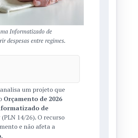
tema Informatizado de
r despesas entre regimes.
 analisa um projeto que
o
Orçamento de 2026
nformatizado de
v
(PLN 14/26). O recurso
mento e não afeta a
o
.