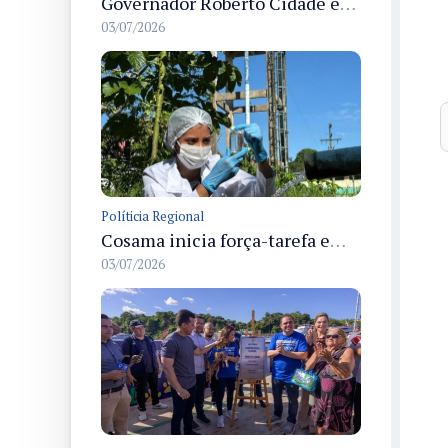
Governador Roberto Cidade entrega readequação do ambulatório da FCecon e amplia capacidade de atendimento oncológico em Manaus
03/07/2026
Políticia Regional
Cosama inicia força-tarefa em Anamã para fortalecer abastecimento de água e segurança hídrica da população
03/07/2026