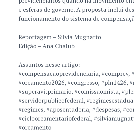
previdenciários quando há movimento entr
e esferas de governo. A proposta inclui de
funcionamento do sistema de compensaçã
Reportagem – Silvia Mugnatto
Edição – Ana Chalub
Assuntos nesse artigo:
#compensacaoprevidenciaria, #comprev, #
#orcamento2026, #congresso, #pln1426, #
#superavitprimario, #comissaomista, #ple
#servidorpublicofederal, #regimesestadua
#regimes, #aposentadoria, #despesas, #co
#cicloorcamentariofederal, #silviamugnat
#orcamento