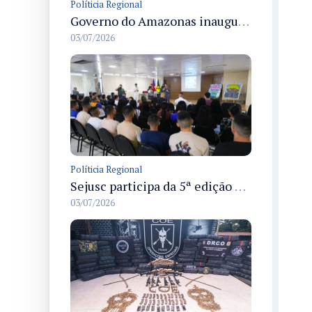
Políticia Regional
Governo do Amazonas inaugura primeiro Castramóvel Fluvial para atendimento veterinário às comunidades ribeirinhas e castração gratuita
03/07/2026
Políticia Regional
Sejusc participa da 5ª edição do Caminhos Literários com foco na cultura hip-hop nas unidades socioeducativas
03/07/2026