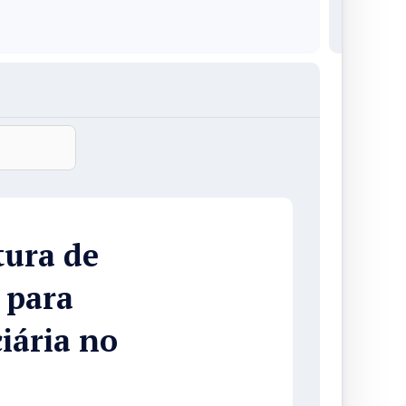
tura de
 para
iária no