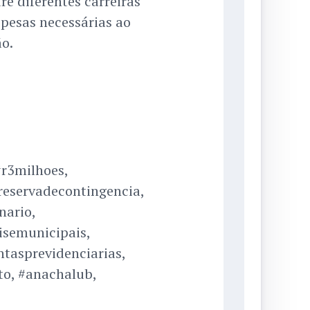
e diferentes carreiras
spesas necessárias ao
o.
r3milhoes,
reservadecontingencia,
nario,
isemunicipais,
ntasprevidenciarias,
to, #anachalub,