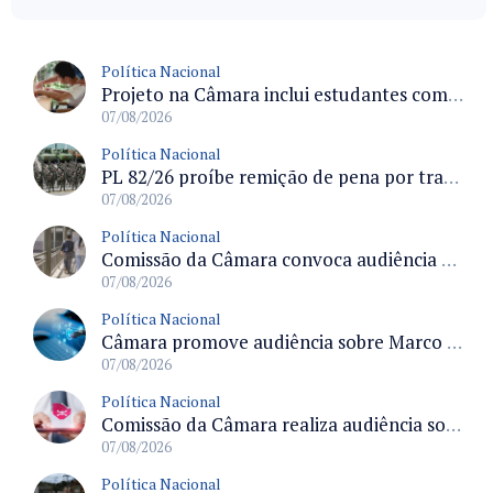
Política Nacional
Projeto na Câmara inclui estudantes com deficiência no regime escolar especial da LDB e estabelece critérios para frequência
07/08/2026
Política Nacional
PL 82/26 proíbe remição de pena por trabalho em funções militares para condenados por crimes contra o Estado Democrático de Direito
07/08/2026
Política Nacional
Comissão da Câmara convoca audiência para discutir misoginia nas escolas e universidades após divulgação de listas misóginas
07/08/2026
Política Nacional
Câmara promove audiência sobre Marco de Fomento à Economia Digital e impactos da inteligência artificial
07/08/2026
Política Nacional
Comissão da Câmara realiza audiência sobre apostas online para medir o tamanho do mercado ilegal
07/08/2026
Política Nacional