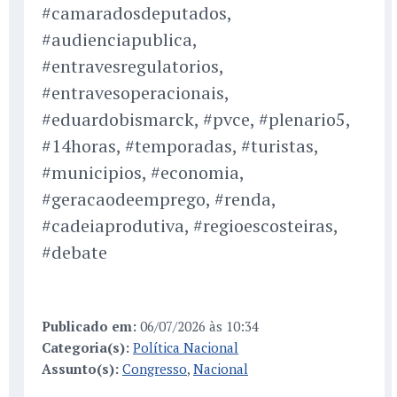
#camaradosdeputados,
#audienciapublica,
#entravesregulatorios,
#entravesoperacionais,
#eduardobismarck, #pvce, #plenario5,
#14horas, #temporadas, #turistas,
#municipios, #economia,
#geracaodeemprego, #renda,
#cadeiaprodutiva, #regioescosteiras,
#debate
Publicado em:
06/07/2026 às 10:34
Categoria(s):
Política Nacional
Assunto(s):
Congresso
,
Nacional