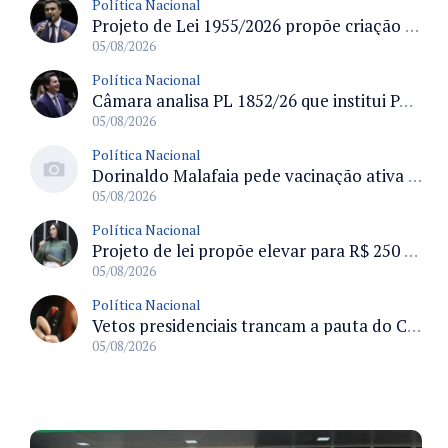
Política Nacional
Projeto de Lei 1955/2026 propõe criação de geração livre de fumo ao restringir venda de vapes a nascidos desde 1º de janeiro de 2009
05/08/2026
Política Nacional
Câmara analisa PL 1852/26 que institui Política Nacional de Gestão de Desempenho e Eficiência para servidores públicos
05/08/2026
Política Nacional
Dorinaldo Malafaia pede vacinação ativa ao Ministério da Saúde para reverter queda na cobertura vacinal no Brasil
05/08/2026
Política Nacional
Projeto de lei propõe elevar para R$ 250 mil limite de isenção do IPI para pessoas com deficiência e autismo
05/08/2026
Política Nacional
Vetos presidenciais trancam a pauta do Congresso com 87 itens pendentes e incluem trechos do Orçamento de 2026
05/08/2026