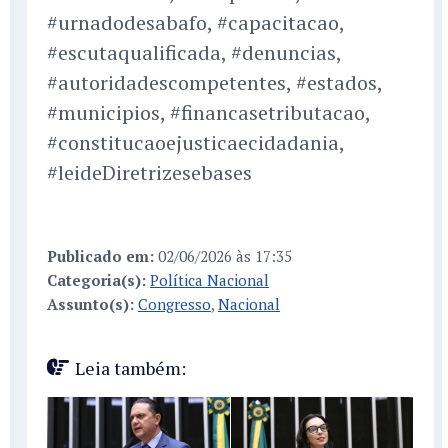
#urnadodesabafo, #capacitacao,
#escutaqualificada, #denuncias,
#autoridadescompetentes, #estados,
#municipios, #financasetributacao,
#constitucaoejusticaecidadania,
#leideDiretrizesebases
Publicado em:
02/06/2026 às 17:35
Categoria(s):
Política Nacional
Assunto(s):
Congresso
,
Nacional
Leia também: