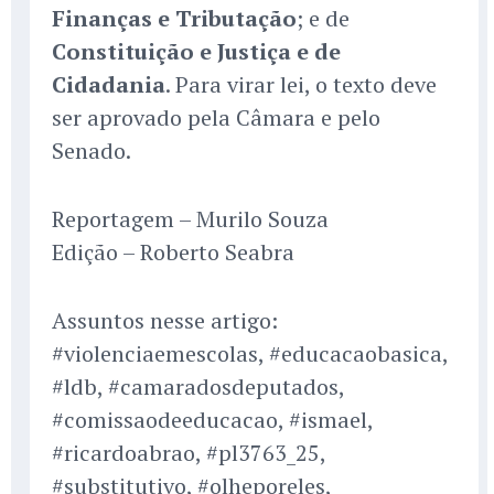
Finanças e Tributação
; e de
Constituição e Justiça e de
Cidadania
. Para virar lei, o texto deve
ser aprovado pela Câmara e pelo
Senado.
Reportagem – Murilo Souza
Edição – Roberto Seabra
Assuntos nesse artigo:
#violenciaemescolas, #educacaobasica,
#ldb, #camaradosdeputados,
#comissaodeeducacao, #ismael,
#ricardoabrao, #pl3763_25,
#substitutivo, #olheporeles,