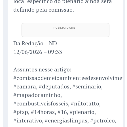
local específico do plenário ainda será
definido pela comissão.
Da Redação – ND
12/06/2026 – 09:33
Assuntos nesse artigo:
#comissaodemeioambienteedesenvolviment
#camara, #deputados, #seminario,
#mapadocaminho,
#combustiveisfosseis, #niltotatto,
#ptsp, #14horas, #16, #plenario,
#interativo, #energiaslimpas, #petroleo,