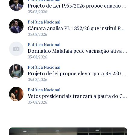
Projeto de Lei 1955/2026 propõe criação de geração livre de fumo ao restringir venda de vapes a nascidos desde 1º de janeiro de 2009
05/08/2026
Política Nacional
Câmara analisa PL 1852/26 que institui Política Nacional de Gestão de Desempenho e Eficiência para servidores públicos
05/08/2026
Política Nacional
Dorinaldo Malafaia pede vacinação ativa ao Ministério da Saúde para reverter queda na cobertura vacinal no Brasil
05/08/2026
Política Nacional
Projeto de lei propõe elevar para R$ 250 mil limite de isenção do IPI para pessoas com deficiência e autismo
05/08/2026
Política Nacional
Vetos presidenciais trancam a pauta do Congresso com 87 itens pendentes e incluem trechos do Orçamento de 2026
05/08/2026