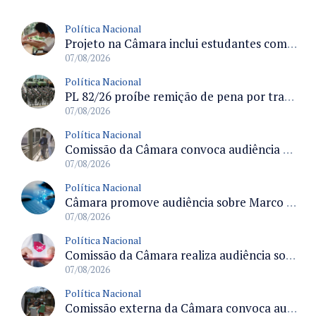
Política Nacional
Projeto na Câmara inclui estudantes com deficiência no regime escolar especial da LDB e estabelece critérios para frequência
07/08/2026
Política Nacional
PL 82/26 proíbe remição de pena por trabalho em funções militares para condenados por crimes contra o Estado Democrático de Direito
07/08/2026
Política Nacional
Comissão da Câmara convoca audiência para discutir misoginia nas escolas e universidades após divulgação de listas misóginas
07/08/2026
Política Nacional
Câmara promove audiência sobre Marco de Fomento à Economia Digital e impactos da inteligência artificial
07/08/2026
Política Nacional
Comissão da Câmara realiza audiência sobre apostas online para medir o tamanho do mercado ilegal
07/08/2026
Política Nacional
Comissão externa da Câmara convoca audiência pública sobre chuvas na Zona da Mata de Minas Gerais e impactos em Juiz de Fora