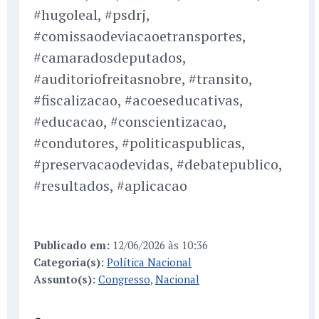
#hugoleal, #psdrj,
#comissaodeviacaoetransportes,
#camaradosdeputados,
#auditoriofreitasnobre, #transito,
#fiscalizacao, #acoeseducativas,
#educacao, #conscientizacao,
#condutores, #politicaspublicas,
#preservacaodevidas, #debatepublico,
#resultados, #aplicacao
Publicado em:
12/06/2026 às 10:36
Categoria(s):
Política Nacional
Assunto(s):
Congresso
,
Nacional