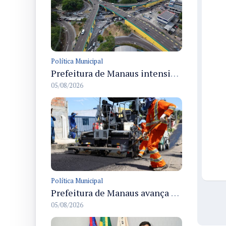
Política Municipal
Prefeitura de Manaus intensifica obras de modernização no viaduto Miguel Arraes para ampliar segurança e acessibilidade na região
05/08/2026
Política Municipal
Prefeitura de Manaus avança com recapeamento no Parque Rio Solimões e cobre cerca de 30 ruas
05/08/2026