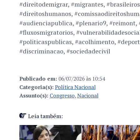
#direitodemigrar, #migrantes, #brasileiros
#direitoshumanos, #comissaodireitoshum
#audienciapublica, #plenario9, #reimont, #
#fluxosmigratorios, #vulnerabilidadesocial
#politicaspublicas, #acolhimento, #deport
#discriminacao, #sociedadecivil
Publicado em:
06/07/2026 às 10:54
Categoria(s):
Política Nacional
Assunto(s):
Congresso
,
Nacional
Leia também: