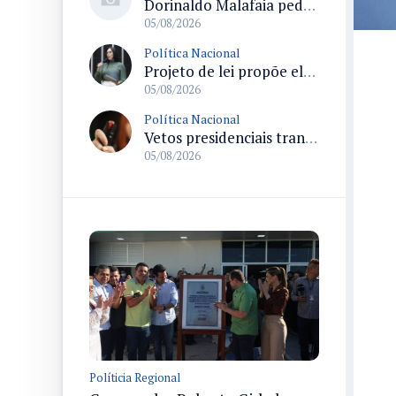
Dorinaldo Malafaia pede vacinação ativa ao Ministério da Saúde para reverter queda na cobertura vacinal no Brasil
05/08/2026
Política Nacional
Projeto de lei propõe elevar para R$ 250 mil limite de isenção do IPI para pessoas com deficiência e autismo
05/08/2026
Política Nacional
Vetos presidenciais trancam a pauta do Congresso com 87 itens pendentes e incluem trechos do Orçamento de 2026
05/08/2026
Políticia Regional