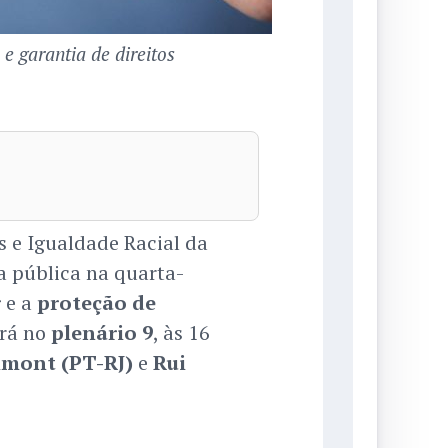
e garantia de direitos
 e Igualdade Racial da
 pública na quarta-
r
e a
proteção de
erá no
plenário 9
, às 16
imont (PT-RJ)
e
Rui