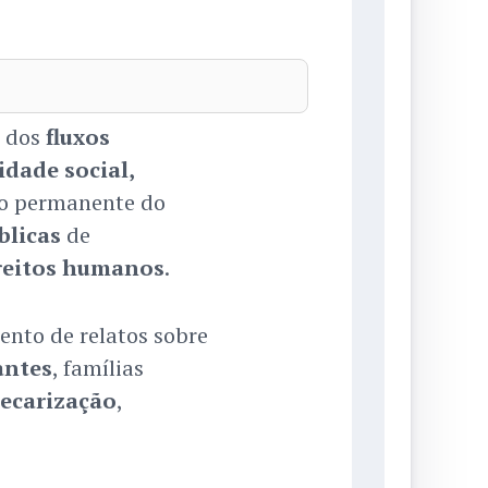
o dos
fluxos
idade social,
o permanente do
blicas
de
reitos humanos
.
nto de relatos sobre
antes
, famílias
ecarização
,