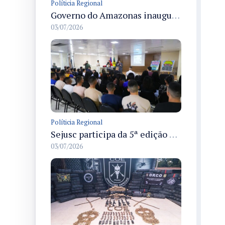
Políticia Regional
Governo do Amazonas inaugura primeiro Castramóvel Fluvial para atendimento veterinário às comunidades ribeirinhas e castração gratuita
03/07/2026
Políticia Regional
Sejusc participa da 5ª edição do Caminhos Literários com foco na cultura hip-hop nas unidades socioeducativas
03/07/2026