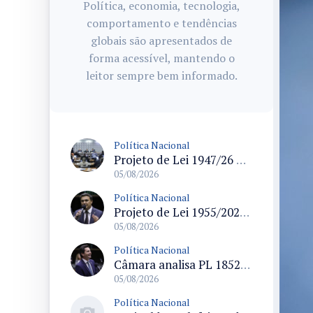
Política, economia, tecnologia,
comportamento e tendências
globais são apresentados de
forma acessível, mantendo o
leitor sempre bem informado.
Política Nacional
Projeto de Lei 1947/26 propõe fim de margens para cartão de crédito e consignado do INSS
05/08/2026
Política Nacional
Projeto de Lei 1955/2026 propõe criação de geração livre de fumo ao restringir venda de vapes a nascidos desde 1º de janeiro de 2009
05/08/2026
Política Nacional
Câmara analisa PL 1852/26 que institui Política Nacional de Gestão de Desempenho e Eficiência para servidores públicos
05/08/2026
Política Nacional