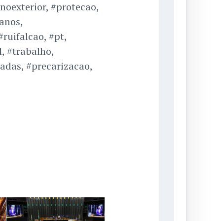
noexterior, #protecao,
anos,
ruifalcao, #pt,
, #trabalho,
adas, #precarizacao,