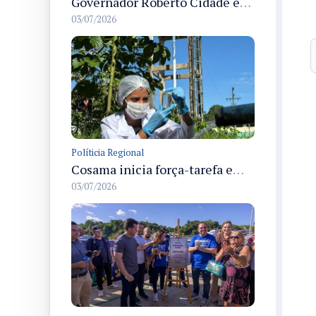
Governador Roberto Cidade entrega readequação do ambulatório da FCecon e amplia capacidade de atendimento oncológico em Manaus
03/07/2026
Políticia Regional
Cosama inicia força-tarefa em Anamã para fortalecer abastecimento de água e segurança hídrica da população
03/07/2026