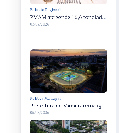
Políticia Regional
PMAM apreende 16,6 toneladas de entorpecentes e registra aumento nas prisões em flagrante e nas capturas de foragidos no primeiro semestre de 2026
03/07/2026
Política Municipal
Prefeitura de Manaus reinaugura o Velódromo Professora Alzira Campos e entrega espaço esportivo totalmente revitalizado
05/08/2026