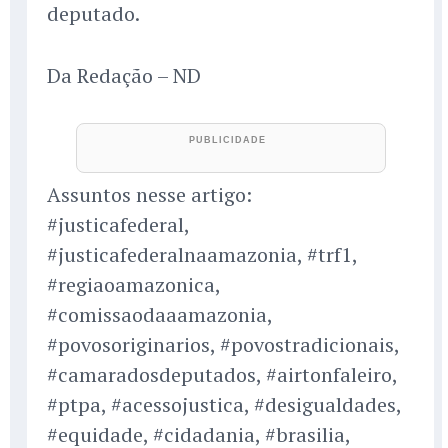
deputado.
Da Redação – ND
Assuntos nesse artigo:
#justicafederal,
#justicafederalnaamazonia, #trf1,
#regiaoamazonica,
#comissaodaaamazonia,
#povosoriginarios, #povostradicionais,
#camaradosdeputados, #airtonfaleiro,
#ptpa, #acessojustica, #desigualdades,
#equidade, #cidadania, #brasilia,