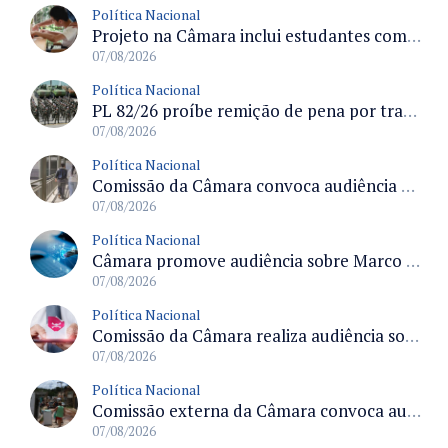
Política Nacional
Projeto na Câmara inclui estudantes com deficiência no regime escolar especial da LDB e estabelece critérios para frequência
07/08/2026
Política Nacional
PL 82/26 proíbe remição de pena por trabalho em funções militares para condenados por crimes contra o Estado Democrático de Direito
07/08/2026
Política Nacional
Comissão da Câmara convoca audiência para discutir misoginia nas escolas e universidades após divulgação de listas misóginas
07/08/2026
Política Nacional
Câmara promove audiência sobre Marco de Fomento à Economia Digital e impactos da inteligência artificial
07/08/2026
Política Nacional
Comissão da Câmara realiza audiência sobre apostas online para medir o tamanho do mercado ilegal
07/08/2026
Política Nacional
Comissão externa da Câmara convoca audiência pública sobre chuvas na Zona da Mata de Minas Gerais e impactos em Juiz de Fora
07/08/2026