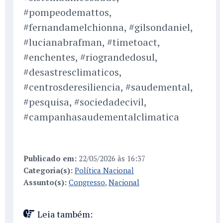
#pompeodemattos,
#fernandamelchionna, #gilsondaniel,
#lucianabrafman, #timetoact,
#enchentes, #riograndedosul,
#desastresclimaticos,
#centrosderesiliencia, #saudemental,
#pesquisa, #sociedadecivil,
#campanhasaudementalclimatica
Publicado em:
22/05/2026 às 16:37
Categoria(s):
Política Nacional
Assunto(s):
Congresso
,
Nacional
Leia também: