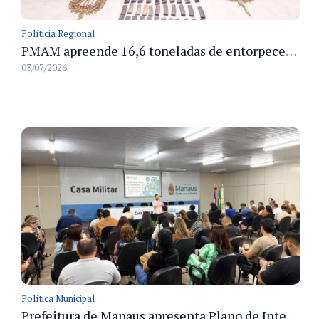
Políticia Regional
PMAM apreende 16,6 toneladas de entorpecentes e registra aumento nas prisões em flagrante e nas capturas de foragidos no primeiro semestre de 2026
03/07/2026
Política Municipal
Prefeitura de Manaus apresenta Plano de Integridade da CGM e qualifica servidores para governança e conformidade no biênio 2027-2028