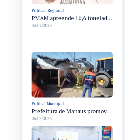
Políticia Regional
PMAM apreende 16,6 toneladas de entorpecentes e registra aumento nas prisões em flagrante e nas capturas de foragidos no primeiro semestre de 2026
03/07/2026
Política Municipal
Prefeitura de Manaus promove demolição administrativa de cinco estruturas que ocupavam calçada pública
06/08/2026