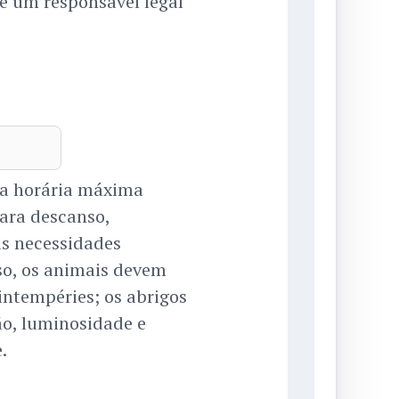
de um responsável legal
ga horária máxima
para descanso,
as necessidades
uso, os animais devem
intempéries; os abrigos
ão, luminosidade e
.