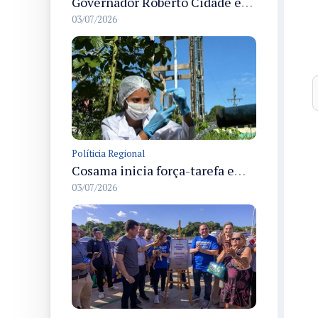
Governador Roberto Cidade entrega readequação do ambulatório da FCecon e amplia capacidade de atendimento oncológico em Manaus
03/07/2026
Políticia Regional
Cosama inicia força-tarefa em Anamã para fortalecer abastecimento de água e segurança hídrica da população
03/07/2026