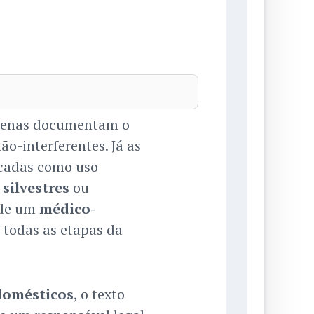
apenas documentam o
o-interferentes. Já as
icadas como uso
silvestres
ou
a de um
médico-
todas as etapas da
domésticos
, o texto