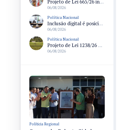
Projeto de Lei 665/26 institui política nacional para prevenção ao transfeminicídio e prevê medidas de proteção e reparação
06/08/2026
Política Nacional
Inclusão digital é posicionada como pilar essencial da reurbanização de favelas e periferias
06/08/2026
Política Nacional
Projeto de Lei 1238/26 propõe validação automática do Cadastro Ambiental Rural para imóveis de até quatro módulos fiscais
06/08/2026
Políticia Regional