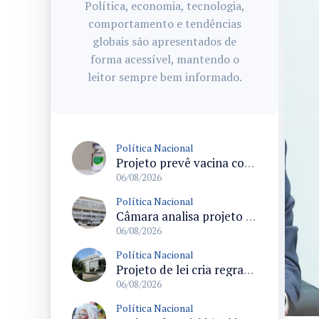
Política, economia, tecnologia,
comportamento e tendências
globais são apresentados de
forma acessível, mantendo o
leitor sempre bem informado.
Política Nacional
Projeto prevê vacina contra HPV obrigatória e testes moleculares para rastreamento do câncer do colo do útero
06/08/2026
Política Nacional
Câmara analisa projeto que cria Política Nacional de Qualificação e Valorização da Preceptoria na Residência Médica
06/08/2026
Política Nacional
Projeto de lei cria regras para punir litigância abusiva reversa e integrar sistemas do Judiciário
06/08/2026
Política Nacional