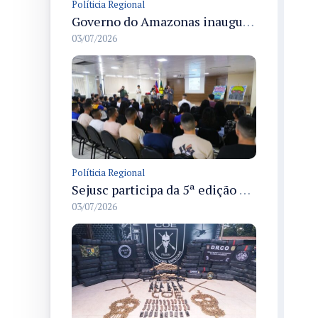
Políticia Regional
Governo do Amazonas inaugura primeiro Castramóvel Fluvial para atendimento veterinário às comunidades ribeirinhas e castração gratuita
03/07/2026
Políticia Regional
Sejusc participa da 5ª edição do Caminhos Literários com foco na cultura hip-hop nas unidades socioeducativas
03/07/2026