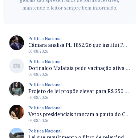
globais são apresentados de forma acessível,
mantendo o leitor sempre bem informado.
Política Nacional
Câmara analisa PL 1852/26 que institui Política Nacional de Gestão de Desempenho e Eficiência para servidores públicos
05/08/2026
Política Nacional
Dorinaldo Malafaia pede vacinação ativa ao Ministério da Saúde para reverter queda na cobertura vacinal no Brasil
05/08/2026
Política Nacional
Projeto de lei propõe elevar para R$ 250 mil limite de isenção do IPI para pessoas com deficiência e autismo
05/08/2026
Política Nacional
Vetos presidenciais trancam a pauta do Congresso com 87 itens pendentes e incluem trechos do Orçamento de 2026
05/08/2026
Política Nacional
Lei que regulamenta o filtro de relevância no STJ define requisitos para recurso especial e efeitos processuais