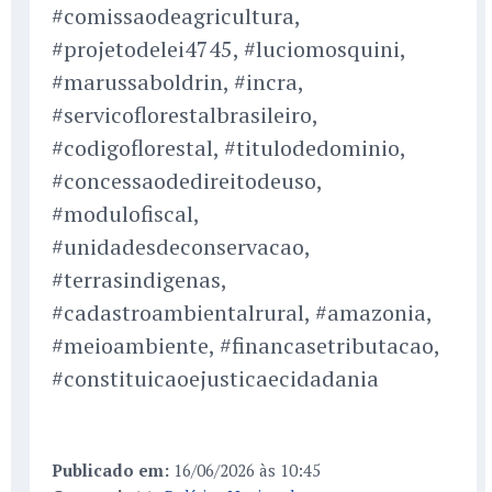
#comissaodeagricultura,
#projetodelei4745, #luciomosquini,
#marussaboldrin, #incra,
#servicoflorestalbrasileiro,
#codigoflorestal, #titulodedominio,
#concessaodedireitodeuso,
#modulofiscal,
#unidadesdeconservacao,
#terrasindigenas,
#cadastroambientalrural, #amazonia,
#meioambiente, #financasetributacao,
#constituicaoejusticaecidadania
Publicado em:
16/06/2026 às 10:45