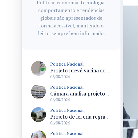
Política, economia, tecnologia,
comportamento e tendências
globais são apresentados de
forma acessível, mantendo o
leitor sempre bem informado.
Política Nacional
Projeto prevê vacina contra HPV obrigatória e testes moleculares para rastreamento do câncer do colo do útero
06/08/2026
Política Nacional
Câmara analisa projeto que cria Política Nacional de Qualificação e Valorização da Preceptoria na Residência Médica
06/08/2026
Política Nacional
Projeto de lei cria regras para punir litigância abusiva reversa e integrar sistemas do Judiciário
06/08/2026
Política Nacional