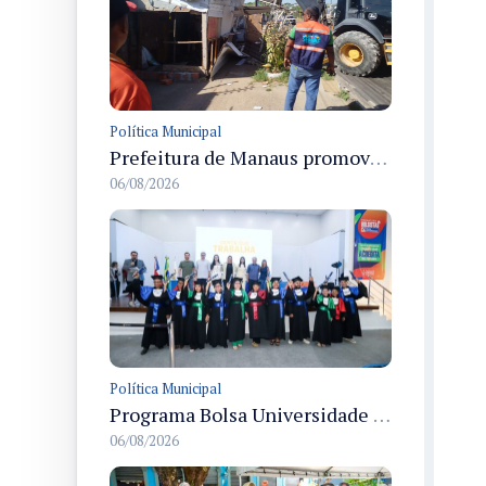
Política Municipal
Prefeitura de Manaus promove demolição administrativa de cinco estruturas que ocupavam calçada pública
06/08/2026
Política Municipal
Programa Bolsa Universidade entrega certificados a formandos em Manaus na sede do Executivo municipal
06/08/2026