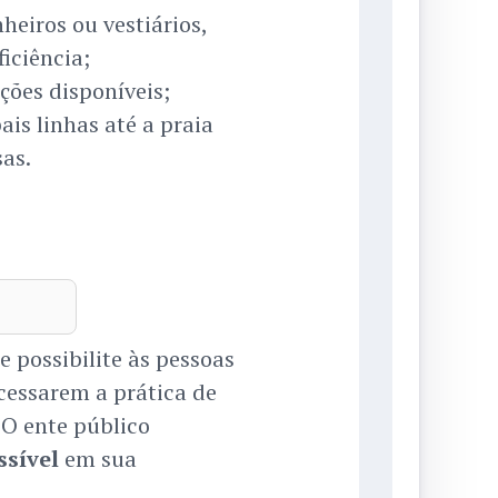
eiros ou vestiários,
iciência;
ções disponíveis;
is linhas até a praia
sas.
e possibilite às pessoas
cessarem a prática de
 O ente público
ssível
em sua