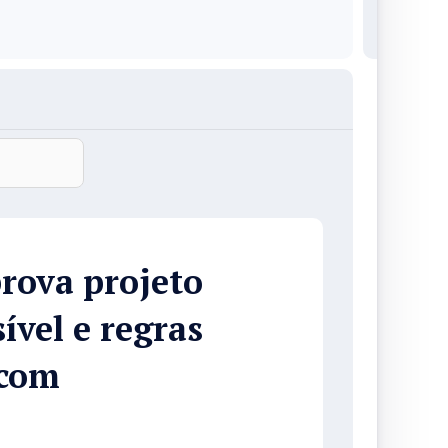
rova projeto
sível e regras
 com