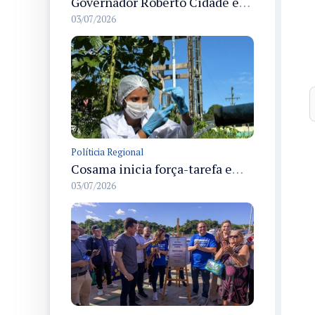
Governador Roberto Cidade entrega readequação do ambulatório da FCecon e amplia capacidade de atendimento oncológico em Manaus
03/07/2026
Políticia Regional
Cosama inicia força-tarefa em Anamã para fortalecer abastecimento de água e segurança hídrica da população
03/07/2026