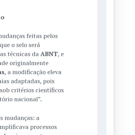
do
udanças feitas pelos
que o selo será
as técnicas da
ABNT
, e
ade originalmente
as
, a modificação eleva
aias adaptadas, pois
ob critérios científicos
tório nacional”.
as mudanças: a
implificava processos