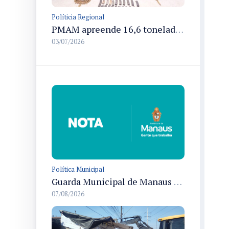
Políticia Regional
PMAM apreende 16,6 toneladas de entorpecentes e registra aumento nas prisões em flagrante e nas capturas de foragidos no primeiro semestre de 2026
03/07/2026
Política Municipal
Guarda Municipal de Manaus prende dois por tráfico e resgata ave silvestre em ações nas zonas Leste e Norte
07/08/2026