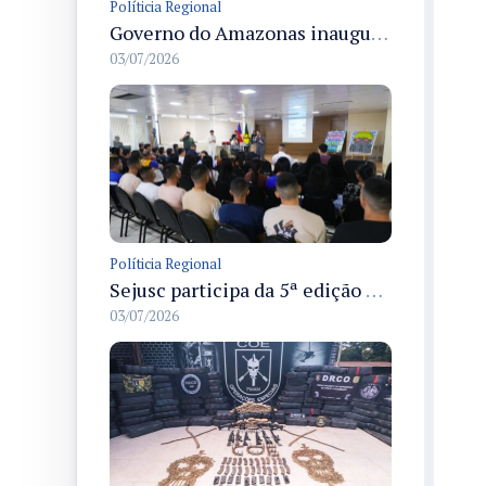
Políticia Regional
Governo do Amazonas inaugura primeiro Castramóvel Fluvial para atendimento veterinário às comunidades ribeirinhas e castração gratuita
03/07/2026
Políticia Regional
Sejusc participa da 5ª edição do Caminhos Literários com foco na cultura hip-hop nas unidades socioeducativas
03/07/2026