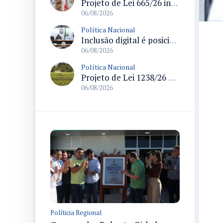
Projeto de Lei 665/26 institui política nacional para prevenção ao transfeminicídio e prevê medidas de proteção e reparação
06/08/2026
Política Nacional
Inclusão digital é posicionada como pilar essencial da reurbanização de favelas e periferias
06/08/2026
Política Nacional
Projeto de Lei 1238/26 propõe validação automática do Cadastro Ambiental Rural para imóveis de até quatro módulos fiscais
06/08/2026
Políticia Regional