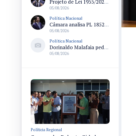
Projeto de Lei 1955/2026 propõe criação de geração livre de fumo ao restringir venda de vapes a nascidos desde 1º de janeiro de 2009
05/08/2026
Política Nacional
Câmara analisa PL 1852/26 que institui Política Nacional de Gestão de Desempenho e Eficiência para servidores públicos
05/08/2026
Política Nacional
Dorinaldo Malafaia pede vacinação ativa ao Ministério da Saúde para reverter queda na cobertura vacinal no Brasil
05/08/2026
Políticia Regional