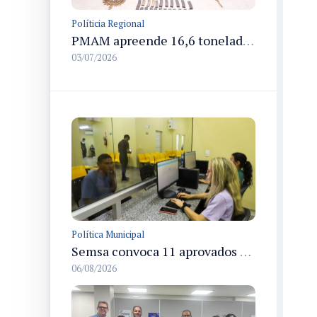
Políticia Regional
PMAM apreende 16,6 toneladas de entorpecentes e registra aumento nas prisões em flagrante e nas capturas de foragidos no primeiro semestre de 2026
03/07/2026
Política Municipal
Semsa convoca 11 aprovados do concurso em Manaus para apresentação e posse até 3/9
06/08/2026