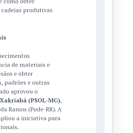
re como obter
 cadeias produtivas
is
nhecimentos
ncia de materiais e
esãos e obter
s, padrões e outras
iado aprovou o
 Xakriabá (PSOL-MG)
,
uda Ramos (Pode-RR). A
pliou a iniciativa para
ionais.