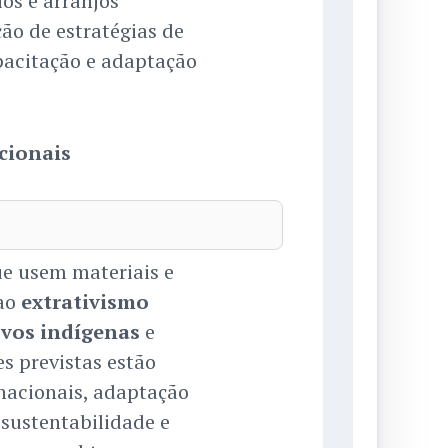
os e arranjos
ão de estratégias de
pacitação e adaptação
icionais
ue usem materiais e
 ao
extrativismo
vos indígenas
e
es previstas estão
nacionais, adaptação
 sustentabilidade e