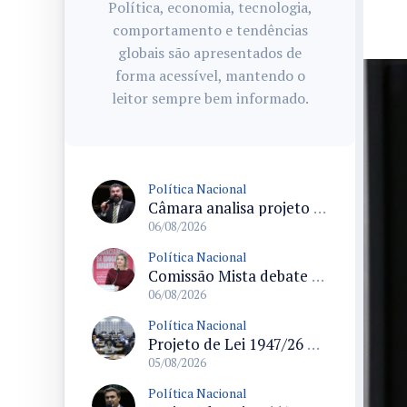
Política, economia, tecnologia,
comportamento e tendências
globais são apresentados de
forma acessível, mantendo o
leitor sempre bem informado.
Política Nacional
Câmara analisa projeto que autoriza policiais civis embarcarem armados em aeronaves civis mediante regras
06/08/2026
Política Nacional
Comissão Mista debate financiamento da educação infantil e desafios do Fundeb e do CAQ na oferta de creches
06/08/2026
Política Nacional
Projeto de Lei 1947/26 propõe fim de margens para cartão de crédito e consignado do INSS
05/08/2026
Política Nacional