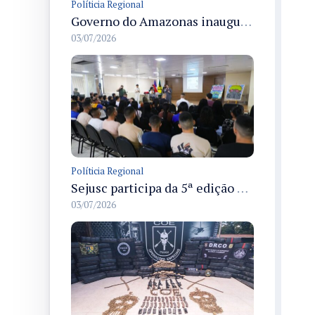
Políticia Regional
Governo do Amazonas inaugura primeiro Castramóvel Fluvial para atendimento veterinário às comunidades ribeirinhas e castração gratuita
03/07/2026
Políticia Regional
Sejusc participa da 5ª edição do Caminhos Literários com foco na cultura hip-hop nas unidades socioeducativas
03/07/2026