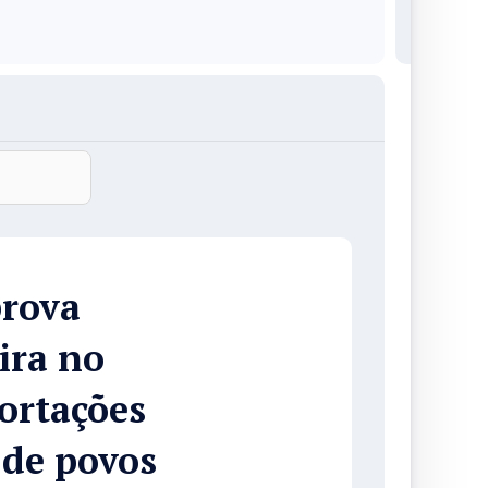
rova
ira no
ortações
 de povos