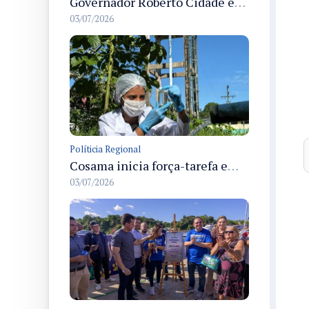
Governador Roberto Cidade entrega readequação do ambulatório da FCecon e amplia capacidade de atendimento oncológico em Manaus
03/07/2026
Políticia Regional
Cosama inicia força-tarefa em Anamã para fortalecer abastecimento de água e segurança hídrica da população
03/07/2026