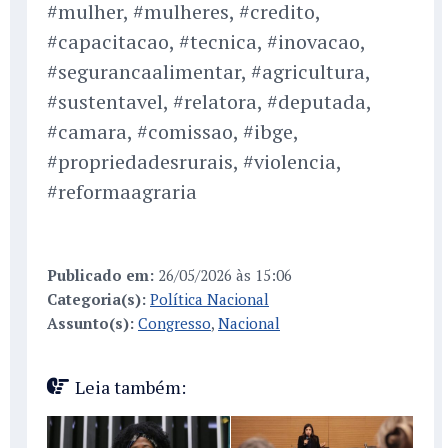
#mulher, #mulheres, #credito,
#capacitacao, #tecnica, #inovacao,
#segurancaalimentar, #agricultura,
#sustentavel, #relatora, #deputada,
#camara, #comissao, #ibge,
#propriedadesrurais, #violencia,
#reformaagraria
Publicado em:
26/05/2026 às 15:06
Categoria(s):
Política Nacional
Assunto(s):
Congresso
,
Nacional
Leia também: