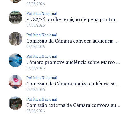
07/08/2026
Política Nacional
PL 82/26 proíbe remição de pena por trabalho em funções militares para condenados por crimes contra o Estado Democrático de Direito
07/08/2026
Política Nacional
Comissão da Câmara convoca audiência para discutir misoginia nas escolas e universidades após divulgação de listas misóginas
07/08/2026
Política Nacional
Câmara promove audiência sobre Marco de Fomento à Economia Digital e impactos da inteligência artificial
07/08/2026
Política Nacional
Comissão da Câmara realiza audiência sobre apostas online para medir o tamanho do mercado ilegal
07/08/2026
Política Nacional
Comissão externa da Câmara convoca audiência pública sobre chuvas na Zona da Mata de Minas Gerais e impactos em Juiz de Fora
07/08/2026