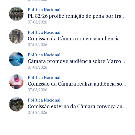
Política Nacional
PL 82/26 proíbe remição de pena por trabalho em funções militares para condenados por crimes contra o Estado Democrático de Direito
07/08/2026
Política Nacional
Comissão da Câmara convoca audiência para discutir misoginia nas escolas e universidades após divulgação de listas misóginas
07/08/2026
Política Nacional
Câmara promove audiência sobre Marco de Fomento à Economia Digital e impactos da inteligência artificial
07/08/2026
Política Nacional
Comissão da Câmara realiza audiência sobre apostas online para medir o tamanho do mercado ilegal
07/08/2026
Política Nacional
Comissão externa da Câmara convoca audiência pública sobre chuvas na Zona da Mata de Minas Gerais e impactos em Juiz de Fora
07/08/2026