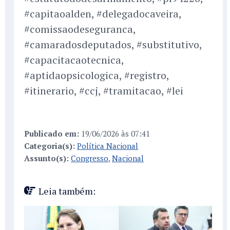
#capitaoalden, #delegadocaveira,
#comissaodeseguranca,
#camaradosdeputados, #substitutivo,
#capacitacaotecnica,
#aptidaopsicologica, #registro,
#itinerario, #ccj, #tramitacao, #lei
Publicado em:
19/06/2026 às 07:41
Categoria(s):
Política Nacional
Assunto(s):
Congresso
,
Nacional
Leia também: