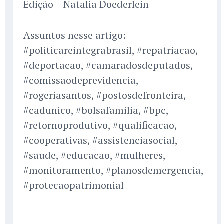
Edição – Natalia Doederlein
Assuntos nesse artigo:
#politicareintegrabrasil, #repatriacao,
#deportacao, #camaradosdeputados,
#comissaodeprevidencia,
#rogeriasantos, #postosdefronteira,
#cadunico, #bolsafamilia, #bpc,
#retornoprodutivo, #qualificacao,
#cooperativas, #assistenciasocial,
#saude, #educacao, #mulheres,
#monitoramento, #planosdemergencia,
#protecaopatrimonial