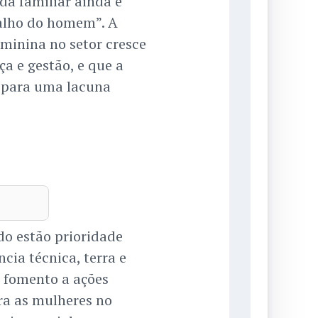
da familiar ainda é
alho do homem”. A
minina no setor cresce
ça e gestão, e que a
 para uma lacuna
do estão prioridade
cia técnica, terra e
; fomento a ações
ra as mulheres no