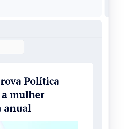
ova Política
r a mulher
a anual