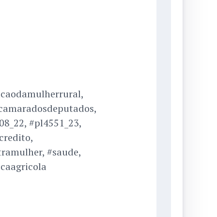
acaodamulherrural,
#camaradosdeputados,
08_22, #pl4551_23,
credito,
ntramulher, #saude,
icaagricola