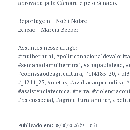
aprovada pela Câmara e pelo Senado.
Reportagem – Noéli Nobre
Edição – Marcia Becker
Assuntos nesse artigo:
#mulherrural, #politicanacionaldevaloriz
#semanadamulherrural, #anapaulaleao, 
#comissaodeagricultura, #pl4185_20, #pl3
#pl211_25, #metas, #avaliacaoperiodica, #
#assistenciatecnica, #terra, #violenciaco
#psicossocial, #agriculturafamiliar, #polit
Publicado em:
08/06/2026 às 10:51