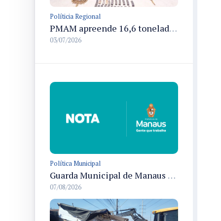
Políticia Regional
PMAM apreende 16,6 toneladas de entorpecentes e registra aumento nas prisões em flagrante e nas capturas de foragidos no primeiro semestre de 2026
03/07/2026
Política Municipal
Guarda Municipal de Manaus prende dois por tráfico e resgata ave silvestre em ações nas zonas Leste e Norte
07/08/2026