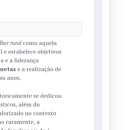
como aquela
her rural
l e estabelece objetivos
 e a liderança
metas
e a realização de
is anos.
storicamente se dedicou
sticos, além do
alorizado no contexto
ão raramente, a