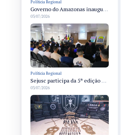
Políticia Regional
Governo do Amazonas inaugura primeiro Castramóvel Fluvial para atendimento veterinário às comunidades ribeirinhas e castração gratuita
03/07/2026
Políticia Regional
Sejusc participa da 5ª edição do Caminhos Literários com foco na cultura hip-hop nas unidades socioeducativas
03/07/2026