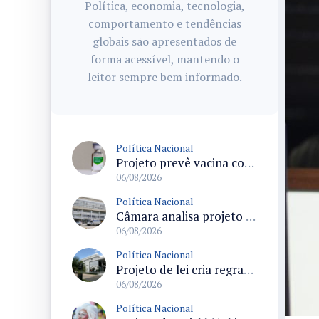
Política, economia, tecnologia,
comportamento e tendências
globais são apresentados de
forma acessível, mantendo o
leitor sempre bem informado.
Política Nacional
Projeto prevê vacina contra HPV obrigatória e testes moleculares para rastreamento do câncer do colo do útero
06/08/2026
Política Nacional
Câmara analisa projeto que cria Política Nacional de Qualificação e Valorização da Preceptoria na Residência Médica
06/08/2026
Política Nacional
Projeto de lei cria regras para punir litigância abusiva reversa e integrar sistemas do Judiciário
06/08/2026
Política Nacional