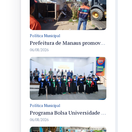
Política Municipal
Prefeitura de Manaus promove demolição administrativa de cinco estruturas que ocupavam calçada pública
06/08/2026
Política Municipal
Programa Bolsa Universidade entrega certificados a formandos em Manaus na sede do Executivo municipal
06/08/2026