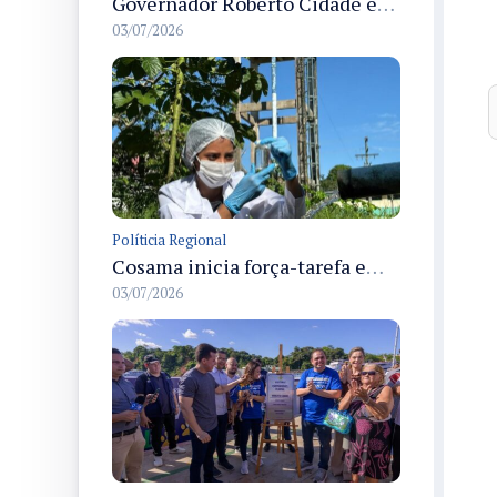
Governador Roberto Cidade entrega readequação do ambulatório da FCecon e amplia capacidade de atendimento oncológico em Manaus
03/07/2026
Políticia Regional
Cosama inicia força-tarefa em Anamã para fortalecer abastecimento de água e segurança hídrica da população
03/07/2026