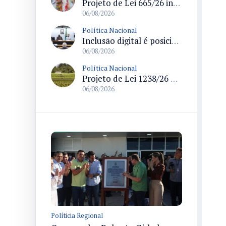
Projeto de Lei 665/26 institui política nacional para prevenção ao transfeminicídio e prevê medidas de proteção e reparação
06/08/2026
Política Nacional
Inclusão digital é posicionada como pilar essencial da reurbanização de favelas e periferias
06/08/2026
Política Nacional
Projeto de Lei 1238/26 propõe validação automática do Cadastro Ambiental Rural para imóveis de até quatro módulos fiscais
06/08/2026
Políticia Regional