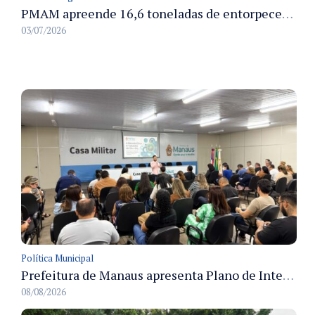
PMAM apreende 16,6 toneladas de entorpecentes e registra aumento nas prisões em flagrante e nas capturas de foragidos no primeiro semestre de 2026
03/07/2026
Política Municipal
Prefeitura de Manaus apresenta Plano de Integridade da CGM e qualifica servidores para governança e conformidade no biênio 2027-2028
08/08/2026