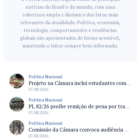
notícias do Brasil e do mundo, com uma
cobertura ampla e dinâmica dos fatos mais
relevantes da atualidade. Política, economia,
tecnologia, comportamento e tendências
globais são apresentados de forma acessível,
mantendo o leitor sempre bem informado.
Política Nacional
Projeto na Câmara inclui estudantes com deficiência no regime escolar especial da LDB e estabelece critérios para frequência
07/08/2026
Política Nacional
PL 82/26 proíbe remição de pena por trabalho em funções militares para condenados por crimes contra o Estado Democrático de Direito
07/08/2026
Política Nacional
Comissão da Câmara convoca audiência para discutir misoginia nas escolas e universidades após divulgação de listas misóginas
07/08/2026