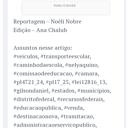
Reportagem – Noéli Nobre
Edição – Ana Chalub
Assuntos nesse artigo:
#veiculos, #transporteescolar,
#caminhodaescola, #nelyaquino,
#comissaodeeducacao, #camara,
#pl4721_24, #pl17_25, #lei12816_13,
#gilsondaniel, #estados, #municipios,
#distritofederal, #recursosfederais,
#educacaopublica, #venda,
#destinacaonova, #tramitacao,
#administracaoeservicopublico,