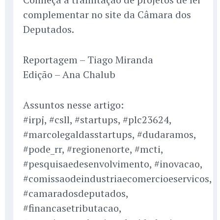
complementar no site da Câmara dos
Deputados.
Reportagem – Tiago Miranda
Edição – Ana Chalub
Assuntos nesse artigo:
#irpj, #csll, #startups, #plc23624,
#marcolegaldasstartups, #dudaramos,
#pode_rr, #regionenorte, #mcti,
#pesquisaedesenvolvimento, #inovacao,
#comissaodeindustriaecomercioeservicos,
#camaradosdeputados,
#financasetributacao,