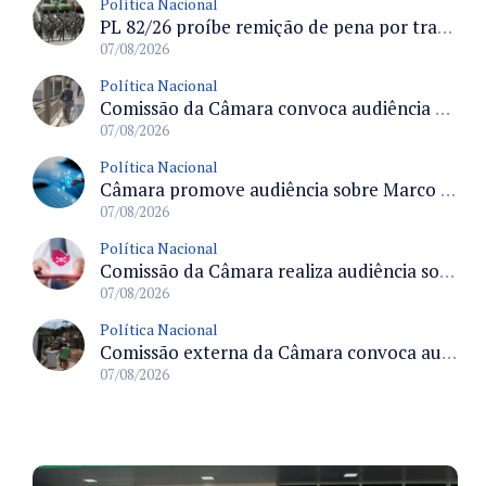
Política Nacional
PL 82/26 proíbe remição de pena por trabalho em funções militares para condenados por crimes contra o Estado Democrático de Direito
07/08/2026
Política Nacional
Comissão da Câmara convoca audiência para discutir misoginia nas escolas e universidades após divulgação de listas misóginas
07/08/2026
Política Nacional
Câmara promove audiência sobre Marco de Fomento à Economia Digital e impactos da inteligência artificial
07/08/2026
Política Nacional
Comissão da Câmara realiza audiência sobre apostas online para medir o tamanho do mercado ilegal
07/08/2026
Política Nacional
Comissão externa da Câmara convoca audiência pública sobre chuvas na Zona da Mata de Minas Gerais e impactos em Juiz de Fora
07/08/2026