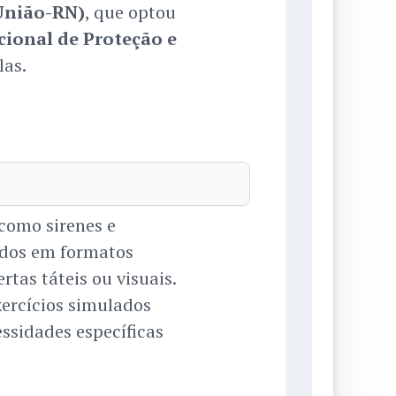
União-RN)
, que optou
cional de Proteção e
las.
 como sirenes e
ados em formatos
ertas táteis ou visuais.
xercícios simulados
ssidades específicas