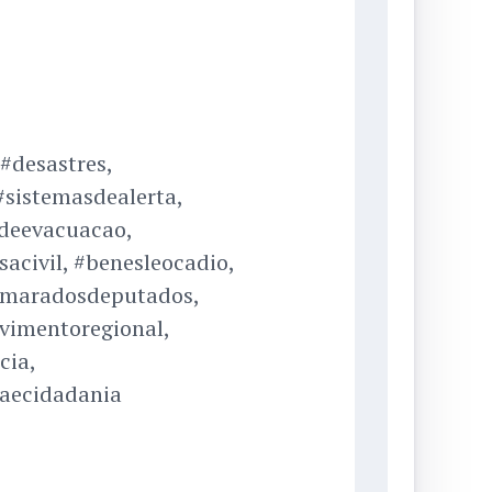
#desastres,
#sistemasdealerta,
sdeevacuacao,
acivil, #benesleocadio,
amaradosdeputados,
vimentoregional,
cia,
caecidadania