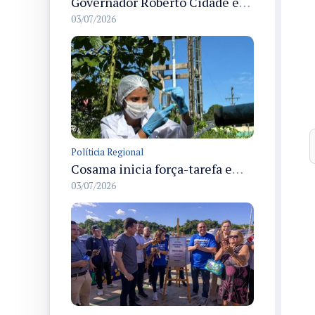
Governador Roberto Cidade entrega readequação do ambulatório da FCecon e amplia capacidade de atendimento oncológico em Manaus
03/07/2026
Políticia Regional
Cosama inicia força-tarefa em Anamã para fortalecer abastecimento de água e segurança hídrica da população
03/07/2026