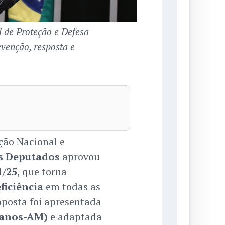
l de Proteção e Defesa
evenção, resposta e
ção Nacional e
s Deputados
aprovou
1/25
, que torna
ficiência
em todas as
roposta foi apresentada
anos-AM)
e adaptada