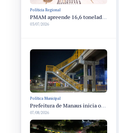
Políticia Regional
PMAM apreende 16,6 toneladas de entorpecentes e registra aumento nas prisões em flagrante e nas capturas de foragidos no primeiro semestre de 2026
03/07/2026
Política Municipal
Prefeitura de Manaus inicia obras de revitalização na passarela Max Teixeira para ampliar segurança e mobilidade urbana
07/08/2026