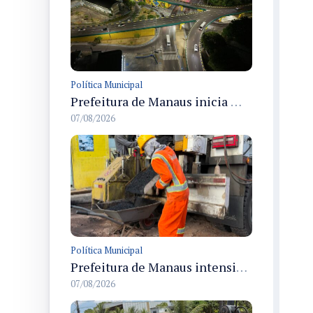
Política Municipal
Prefeitura de Manaus inicia modernização do viaduto Miguel Arraes com pintura, grafites e iluminação em LED
07/08/2026
Política Municipal
Prefeitura de Manaus intensifica operação Tapa-Buracos na rua Ituiutaba e amplia manutenção viária no Redenção
07/08/2026