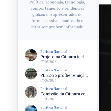
Política, economia, tecnologia,
comportamento e tendências
globais são apresentados de
forma acessível, mantendo o
leitor sempre bem informado.
Política Nacional
Projeto na Câmara inclui estudantes com deficiência no regime escolar especial da LDB e estabelece critérios para frequência
07/08/2026
Política Nacional
PL 82/26 proíbe remição de pena por trabalho em funções militares para condenados por crimes contra o Estado Democrático de Direito
07/08/2026
Política Nacional
Comissão da Câmara convoca audiência para discutir misoginia nas escolas e universidades após divulgação de listas misóginas
07/08/2026
Política Nacional