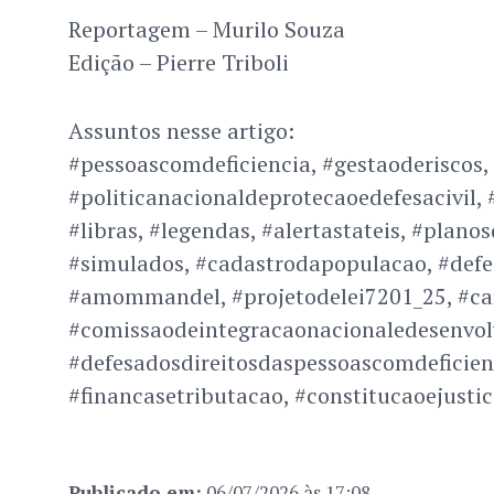
Reportagem – Murilo Souza
Edição – Pierre Triboli
Assuntos nesse artigo:
#pessoascomdeficiencia, #gestaoderiscos, 
#politicanacionaldeprotecaoedefesacivil, 
#libras, #legendas, #alertastateis, #plano
#simulados, #cadastrodapopulacao, #defes
#amommandel, #projetodelei7201_25, #c
#comissaodeintegracaonacionaledesenvol
#defesadosdireitosdaspessoascomdeficien
#financasetributacao, #constitucaoejusti
Publicado em:
06/07/2026 às 17:08