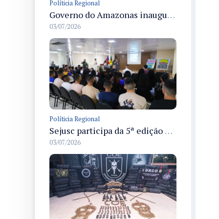
Políticia Regional
Governo do Amazonas inaugura primeiro Castramóvel Fluvial para atendimento veterinário às comunidades ribeirinhas e castração gratuita
03/07/2026
Políticia Regional
Sejusc participa da 5ª edição do Caminhos Literários com foco na cultura hip-hop nas unidades socioeducativas
03/07/2026