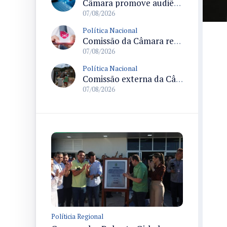
Câmara promove audiência sobre Marco de Fomento à Economia Digital e impactos da inteligência artificial
07/08/2026
Política Nacional
Comissão da Câmara realiza audiência sobre apostas online para medir o tamanho do mercado ilegal
07/08/2026
Política Nacional
Comissão externa da Câmara convoca audiência pública sobre chuvas na Zona da Mata de Minas Gerais e impactos em Juiz de Fora
07/08/2026
Políticia Regional