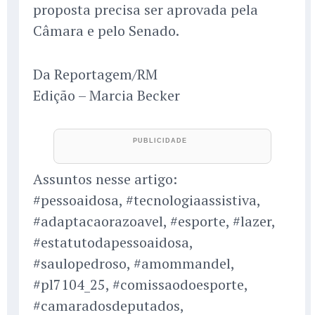
proposta precisa ser aprovada pela
Câmara e pelo Senado.
Da Reportagem/RM
Edição – Marcia Becker
Assuntos nesse artigo:
#pessoaidosa, #tecnologiaassistiva,
#adaptacaorazoavel, #esporte, #lazer,
#estatutodapessoaidosa,
#saulopedroso, #amommandel,
#pl7104_25, #comissaodoesporte,
#camaradosdeputados,