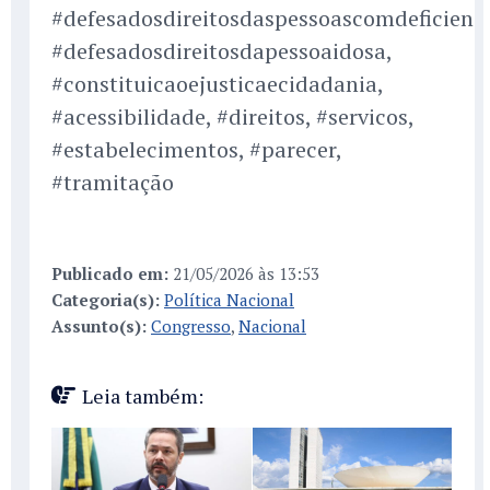
#defesadosdireitosdaspessoascomdeficienci
#defesadosdireitosdapessoaidosa,
#constituicaoejusticaecidadania,
#acessibilidade, #direitos, #servicos,
#estabelecimentos, #parecer,
#tramitação
Publicado em:
21/05/2026 às 13:53
Categoria(s):
Política Nacional
Assunto(s):
Congresso
,
Nacional
Leia também: