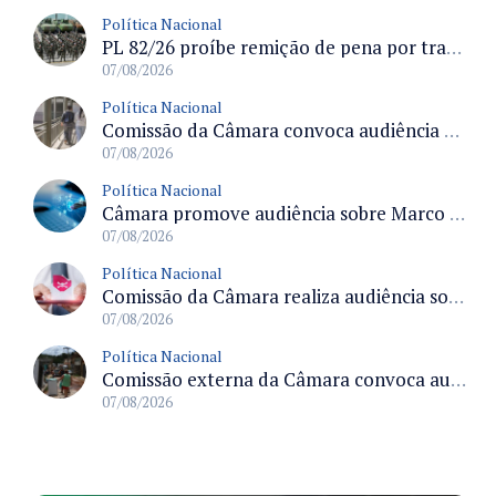
Política Nacional
PL 82/26 proíbe remição de pena por trabalho em funções militares para condenados por crimes contra o Estado Democrático de Direito
07/08/2026
Política Nacional
Comissão da Câmara convoca audiência para discutir misoginia nas escolas e universidades após divulgação de listas misóginas
07/08/2026
Política Nacional
Câmara promove audiência sobre Marco de Fomento à Economia Digital e impactos da inteligência artificial
07/08/2026
Política Nacional
Comissão da Câmara realiza audiência sobre apostas online para medir o tamanho do mercado ilegal
07/08/2026
Política Nacional
Comissão externa da Câmara convoca audiência pública sobre chuvas na Zona da Mata de Minas Gerais e impactos em Juiz de Fora
07/08/2026