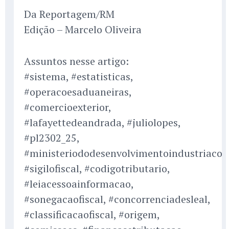
Da Reportagem/RM
Edição – Marcelo Oliveira
Assuntos nesse artigo:
#sistema, #estatisticas,
#operacoesaduaneiras,
#comercioexterior,
#lafayettedeandrada, #juliolopes,
#pl2302_25,
#ministeriododesenvolvimentoindustriacom
#sigilofiscal, #codigotributario,
#leiacessoainformacao,
#sonegacaofiscal, #concorrenciadesleal,
#classificacaofiscal, #origem,