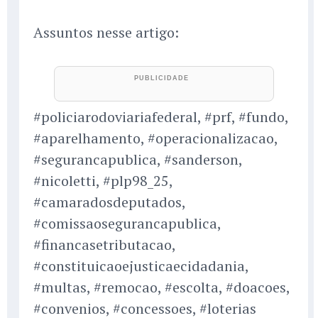
Assuntos nesse artigo:
#policiarodoviariafederal, #prf, #fundo,
#aparelhamento, #operacionalizacao,
#segurancapublica, #sanderson,
#nicoletti, #plp98_25,
#camaradosdeputados,
#comissaosegurancapublica,
#financasetributacao,
#constituicaoejusticaecidadania,
#multas, #remocao, #escolta, #doacoes,
#convenios, #concessoes, #loterias