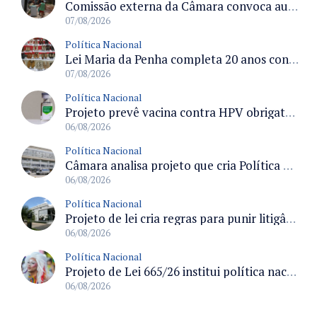
Comissão externa da Câmara convoca audiência pública sobre chuvas na Zona da Mata de Minas Gerais e impactos em Juiz de Fora
07/08/2026
Política Nacional
Lei Maria da Penha completa 20 anos consolidada como norma de proteção e medidas protetivas no Brasil
07/08/2026
Política Nacional
Projeto prevê vacina contra HPV obrigatória e testes moleculares para rastreamento do câncer do colo do útero
06/08/2026
Política Nacional
Câmara analisa projeto que cria Política Nacional de Qualificação e Valorização da Preceptoria na Residência Médica
06/08/2026
Política Nacional
Projeto de lei cria regras para punir litigância abusiva reversa e integrar sistemas do Judiciário
06/08/2026
Política Nacional
Projeto de Lei 665/26 institui política nacional para prevenção ao transfeminicídio e prevê medidas de proteção e reparação
06/08/2026