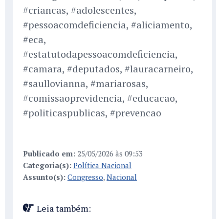
#criancas, #adolescentes,
#pessoacomdeficiencia, #aliciamento,
#eca,
#estatutodapessoacomdeficiencia,
#camara, #deputados, #lauracarneiro,
#saullovianna, #mariarosas,
#comissaoprevidencia, #educacao,
#politicaspublicas, #prevencao
Publicado em:
25/05/2026 às 09:53
Categoria(s):
Política Nacional
Assunto(s):
Congresso
,
Nacional
Leia também: