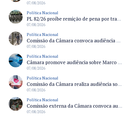
07/08/2026
Política Nacional
PL 82/26 proíbe remição de pena por trabalho em funções militares para condenados por crimes contra o Estado Democrático de Direito
07/08/2026
Política Nacional
Comissão da Câmara convoca audiência para discutir misoginia nas escolas e universidades após divulgação de listas misóginas
07/08/2026
Política Nacional
Câmara promove audiência sobre Marco de Fomento à Economia Digital e impactos da inteligência artificial
07/08/2026
Política Nacional
Comissão da Câmara realiza audiência sobre apostas online para medir o tamanho do mercado ilegal
07/08/2026
Política Nacional
Comissão externa da Câmara convoca audiência pública sobre chuvas na Zona da Mata de Minas Gerais e impactos em Juiz de Fora
07/08/2026