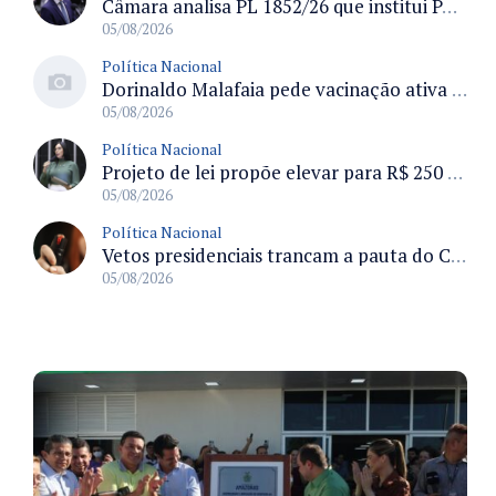
Câmara analisa PL 1852/26 que institui Política Nacional de Gestão de Desempenho e Eficiência para servidores públicos
05/08/2026
Política Nacional
Dorinaldo Malafaia pede vacinação ativa ao Ministério da Saúde para reverter queda na cobertura vacinal no Brasil
05/08/2026
Política Nacional
Projeto de lei propõe elevar para R$ 250 mil limite de isenção do IPI para pessoas com deficiência e autismo
05/08/2026
Política Nacional
Vetos presidenciais trancam a pauta do Congresso com 87 itens pendentes e incluem trechos do Orçamento de 2026
05/08/2026