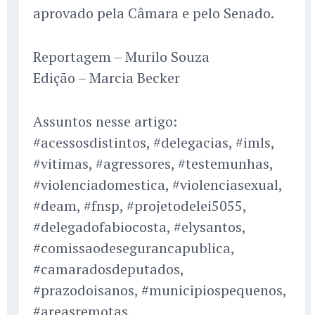
aprovado pela Câmara e pelo Senado.
Reportagem – Murilo Souza
Edição – Marcia Becker
Assuntos nesse artigo:
#acessosdistintos, #delegacias, #imls,
#vitimas, #agressores, #testemunhas,
#violenciadomestica, #violenciasexual,
#deam, #fnsp, #projetodelei5055,
#delegadofabiocosta, #elysantos,
#comissaodesegurancapublica,
#camaradosdeputados,
#prazodoisanos, #municipiospequenos,
#areasremotas,