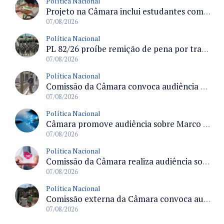
Política Nacional
Projeto na Câmara inclui estudantes com deficiência no regime escolar especial da LDB e estabelece critérios para frequência
07/08/2026
Política Nacional
PL 82/26 proíbe remição de pena por trabalho em funções militares para condenados por crimes contra o Estado Democrático de Direito
07/08/2026
Política Nacional
Comissão da Câmara convoca audiência para discutir misoginia nas escolas e universidades após divulgação de listas misóginas
07/08/2026
Política Nacional
Câmara promove audiência sobre Marco de Fomento à Economia Digital e impactos da inteligência artificial
07/08/2026
Política Nacional
Comissão da Câmara realiza audiência sobre apostas online para medir o tamanho do mercado ilegal
07/08/2026
Política Nacional
Comissão externa da Câmara convoca audiência pública sobre chuvas na Zona da Mata de Minas Gerais e impactos em Juiz de Fora
07/08/2026