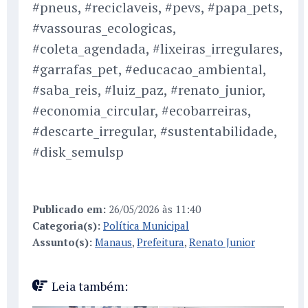
#pneus, #reciclaveis, #pevs, #papa_pets,
#vassouras_ecologicas,
#coleta_agendada, #lixeiras_irregulares,
#garrafas_pet, #educacao_ambiental,
#saba_reis, #luiz_paz, #renato_junior,
#economia_circular, #ecobarreiras,
#descarte_irregular, #sustentabilidade,
#disk_semulsp
Publicado em:
26/05/2026 às 11:40
Categoria(s):
Política Municipal
Assunto(s):
Manaus
,
Prefeitura
,
Renato Junior
Leia também: