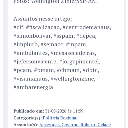
Fotos: Wellington Zime/SSP-AM
Assuntos nesse artigo:
#cif, #fiscalizacao, #centrodemanaus,
#simonbolivar, #sspam, #depca,
#implurb, #semacc, #mpam,
#ambulantes, #mesasecadeiras,
#jefersonvicente, #jorgepimentel,
#pcam, #pmam, #cbmam, #dptc,
#visamanaus, #wellingtonzime,
#ambarenergia
Publicado em:
31/05/2026 às 11:59
Categoria(s):
Políticia Regional
Assunto(s):
Amazonas
,
Governo
,
Roberto Cidade