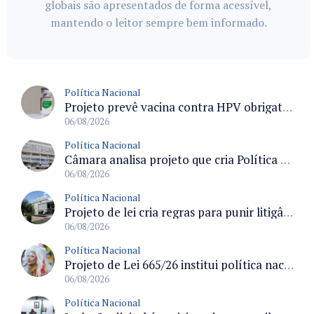
globais são apresentados de forma acessível,
mantendo o leitor sempre bem informado.
Política Nacional
Projeto prevê vacina contra HPV obrigatória e testes moleculares para rastreamento do câncer do colo do útero
06/08/2026
Política Nacional
Câmara analisa projeto que cria Política Nacional de Qualificação e Valorização da Preceptoria na Residência Médica
06/08/2026
Política Nacional
Projeto de lei cria regras para punir litigância abusiva reversa e integrar sistemas do Judiciário
06/08/2026
Política Nacional
Projeto de Lei 665/26 institui política nacional para prevenção ao transfeminicídio e prevê medidas de proteção e reparação
06/08/2026
Política Nacional