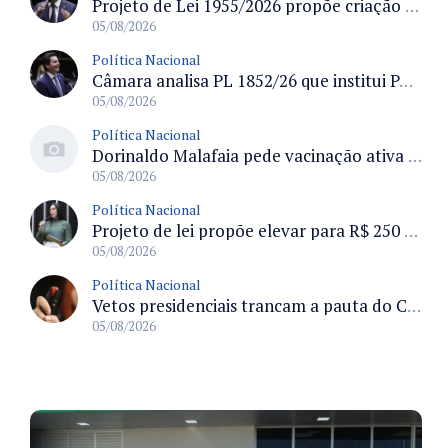
Projeto de Lei 1955/2026 propõe criação de geração livre de fumo ao restringir venda de vapes a nascidos desde 1º de janeiro de 2009
05/08/2026
Política Nacional
Câmara analisa PL 1852/26 que institui Política Nacional de Gestão de Desempenho e Eficiência para servidores públicos
05/08/2026
Política Nacional
Dorinaldo Malafaia pede vacinação ativa ao Ministério da Saúde para reverter queda na cobertura vacinal no Brasil
05/08/2026
Política Nacional
Projeto de lei propõe elevar para R$ 250 mil limite de isenção do IPI para pessoas com deficiência e autismo
05/08/2026
Política Nacional
Vetos presidenciais trancam a pauta do Congresso com 87 itens pendentes e incluem trechos do Orçamento de 2026
05/08/2026