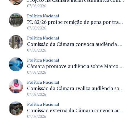
07/08/2026
Política Nacional
PL 82/26 proíbe remição de pena por trabalho em funções militares para condenados por crimes contra o Estado Democrático de Direito
07/08/2026
Política Nacional
Comissão da Câmara convoca audiência para discutir misoginia nas escolas e universidades após divulgação de listas misóginas
07/08/2026
Política Nacional
Câmara promove audiência sobre Marco de Fomento à Economia Digital e impactos da inteligência artificial
07/08/2026
Política Nacional
Comissão da Câmara realiza audiência sobre apostas online para medir o tamanho do mercado ilegal
07/08/2026
Política Nacional
Comissão externa da Câmara convoca audiência pública sobre chuvas na Zona da Mata de Minas Gerais e impactos em Juiz de Fora
07/08/2026