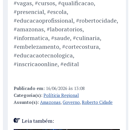
#vagas, #cursos, #qualificacao,
#presencial, #escola,
#educacaoprofissional, #robertocidade,
#amazonas, #laboratorios,
#informatica, #saude, #culinaria,
#embelezamento, #cortecostura,
#educacaotecnologica,
#inscricaoonline, #edital
Publicado em:
16/06/2026 às 13:08
Categoria(s):
Políticia Regional
Assunto(s):
Amazonas
,
Governo
,
Roberto Cidade
Leia também: