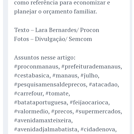
como referência para economizar e
planejar o orçamento familiar.
Texto – Lara Bernardes/ Procon
Fotos – Divulgação/ Semcom
Assuntos nesse artigo:
#proconmanaus, #prefeiturademanaus,
#cestabasica, #manaus, #julho,
#pesquisamensaldeprecos, #atacadao,
#carrefour, #tomate,
#batataportuguesa, #feijaocarioca,
#valormedio, #precos, #supermercados,
#avenidamaxteixeira,
#avenidadjalmabatista, #cidadenova,