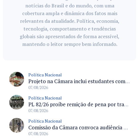
notícias do Brasil e do mundo, com uma
cobertura ampla e dinâmica dos fatos mais
relevantes da atualidade. Política, economia,
tecnologia, comportamento e tendências
globais são apresentados de forma acessível,
mantendo o leitor sempre bem informado.
Política Nacional
Projeto na Câmara inclui estudantes com deficiência no regime escolar especial da LDB e estabelece critérios para frequência
07/08/2026
Política Nacional
PL 82/26 proíbe remição de pena por trabalho em funções militares para condenados por crimes contra o Estado Democrático de Direito
07/08/2026
Política Nacional
Comissão da Câmara convoca audiência para discutir misoginia nas escolas e universidades após divulgação de listas misóginas
07/08/2026