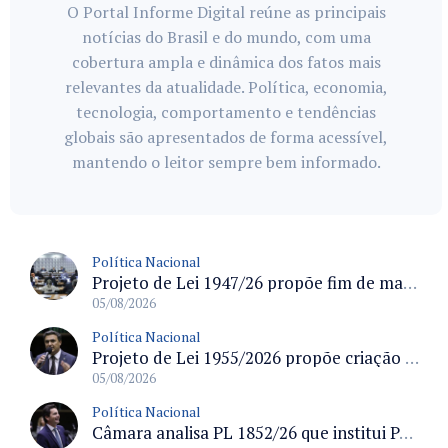
O Portal Informe Digital reúne as principais
notícias do Brasil e do mundo, com uma
cobertura ampla e dinâmica dos fatos mais
relevantes da atualidade. Política, economia,
tecnologia, comportamento e tendências
globais são apresentados de forma acessível,
mantendo o leitor sempre bem informado.
Política Nacional
Projeto de Lei 1947/26 propõe fim de margens para cartão de crédito e consignado do INSS
05/08/2026
Política Nacional
Projeto de Lei 1955/2026 propõe criação de geração livre de fumo ao restringir venda de vapes a nascidos desde 1º de janeiro de 2009
05/08/2026
Política Nacional
Câmara analisa PL 1852/26 que institui Política Nacional de Gestão de Desempenho e Eficiência para servidores públicos