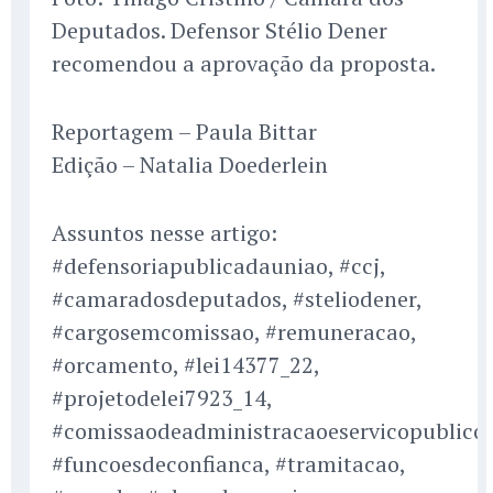
Deputados. Defensor Stélio Dener
recomendou a aprovação da proposta.
Reportagem – Paula Bittar
Edição – Natalia Doederlein
Assuntos nesse artigo:
#defensoriapublicadauniao, #ccj,
#camaradosdeputados, #steliodener,
#cargosemcomissao, #remuneracao,
#orcamento, #lei14377_22,
#projetodelei7923_14,
#comissaodeadministracaoeservicopublico,
#funcoesdeconfianca, #tramitacao,