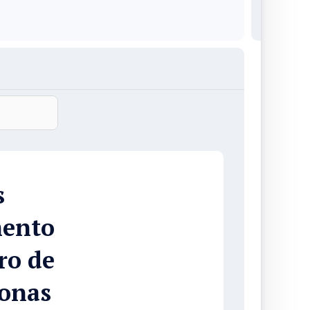
s
mento
ro de
onas