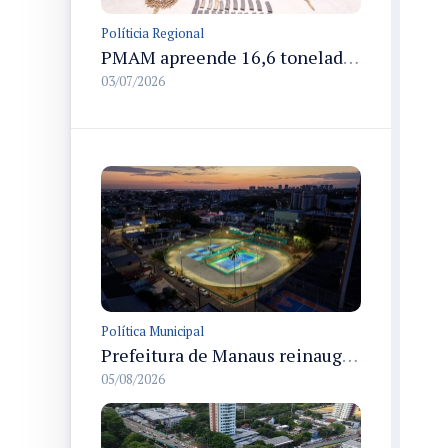
Políticia Regional
PMAM apreende 16,6 toneladas de entorpecentes e registra aumento nas prisões em flagrante e nas capturas de foragidos no primeiro semestre de 2026
03/07/2026
Política Municipal
Prefeitura de Manaus reinaugura o Velódromo Professora Alzira Campos e entrega espaço esportivo totalmente revitalizado
05/08/2026