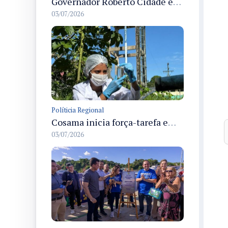
Governador Roberto Cidade entrega readequação do ambulatório da FCecon e amplia capacidade de atendimento oncológico em Manaus
03/07/2026
Políticia Regional
Cosama inicia força-tarefa em Anamã para fortalecer abastecimento de água e segurança hídrica da população
03/07/2026