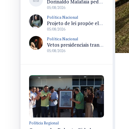
Dorinaldo Malafaia pede vacinação ativa ao Ministério da Saúde para reverter queda na cobertura vacinal no Brasil
05/08/2026
Política Nacional
Projeto de lei propõe elevar para R$ 250 mil limite de isenção do IPI para pessoas com deficiência e autismo
05/08/2026
Política Nacional
Vetos presidenciais trancam a pauta do Congresso com 87 itens pendentes e incluem trechos do Orçamento de 2026
05/08/2026
Políticia Regional