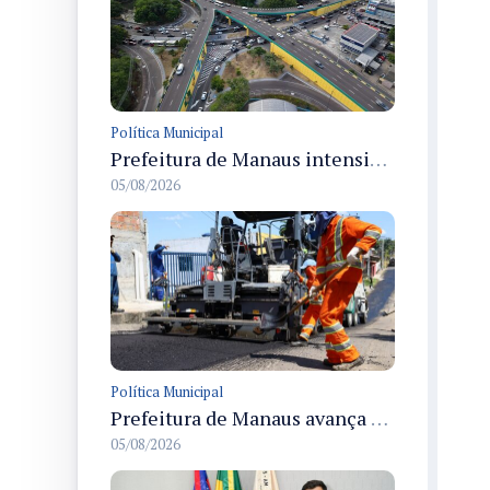
Política Municipal
Prefeitura de Manaus intensifica obras de modernização no viaduto Miguel Arraes para ampliar segurança e acessibilidade na região
05/08/2026
Política Municipal
Prefeitura de Manaus avança com recapeamento no Parque Rio Solimões e cobre cerca de 30 ruas
05/08/2026