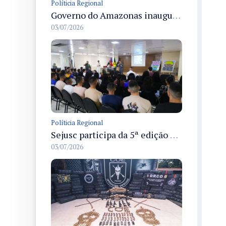
Políticia Regional
Governo do Amazonas inaugura primeiro Castramóvel Fluvial para atendimento veterinário às comunidades ribeirinhas e castração gratuita
03/07/2026
Políticia Regional
Sejusc participa da 5ª edição do Caminhos Literários com foco na cultura hip-hop nas unidades socioeducativas
03/07/2026