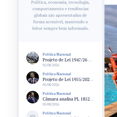
Política, economia, tecnologia,
comportamento e tendências
globais são apresentados de
forma acessível, mantendo o
leitor sempre bem informado.
Política Nacional
Projeto de Lei 1947/26 propõe fim de margens para cartão de crédito e consignado do INSS
05/08/2026
Política Nacional
Projeto de Lei 1955/2026 propõe criação de geração livre de fumo ao restringir venda de vapes a nascidos desde 1º de janeiro de 2009
05/08/2026
Política Nacional
Câmara analisa PL 1852/26 que institui Política Nacional de Gestão de Desempenho e Eficiência para servidores públicos
05/08/2026
Política Nacional