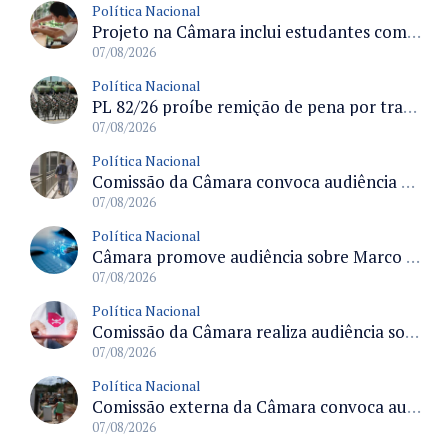
Política Nacional
Projeto na Câmara inclui estudantes com deficiência no regime escolar especial da LDB e estabelece critérios para frequência
07/08/2026
Política Nacional
PL 82/26 proíbe remição de pena por trabalho em funções militares para condenados por crimes contra o Estado Democrático de Direito
07/08/2026
Política Nacional
Comissão da Câmara convoca audiência para discutir misoginia nas escolas e universidades após divulgação de listas misóginas
07/08/2026
Política Nacional
Câmara promove audiência sobre Marco de Fomento à Economia Digital e impactos da inteligência artificial
07/08/2026
Política Nacional
Comissão da Câmara realiza audiência sobre apostas online para medir o tamanho do mercado ilegal
07/08/2026
Política Nacional
Comissão externa da Câmara convoca audiência pública sobre chuvas na Zona da Mata de Minas Gerais e impactos em Juiz de Fora
07/08/2026