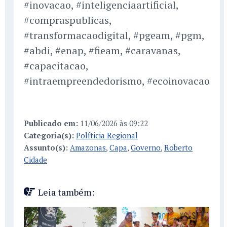
#inovacao, #inteligenciaartificial,
#compraspublicas,
#transformacaodigital, #pgeam, #pgm,
#abdi, #enap, #fieam, #caravanas,
#capacitacao,
#intraempreendedorismo, #ecoinovacao
Publicado em:
11/06/2026 às 09:22
Categoria(s):
Políticia Regional
Assunto(s):
Amazonas
,
Capa
,
Governo
,
Roberto
Cidade
Leia também: