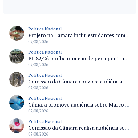
Política Nacional
Projeto na Câmara inclui estudantes com deficiência no regime escolar especial da LDB e estabelece critérios para frequência
07/08/2026
Política Nacional
PL 82/26 proíbe remição de pena por trabalho em funções militares para condenados por crimes contra o Estado Democrático de Direito
07/08/2026
Política Nacional
Comissão da Câmara convoca audiência para discutir misoginia nas escolas e universidades após divulgação de listas misóginas
07/08/2026
Política Nacional
Câmara promove audiência sobre Marco de Fomento à Economia Digital e impactos da inteligência artificial
07/08/2026
Política Nacional
Comissão da Câmara realiza audiência sobre apostas online para medir o tamanho do mercado ilegal
07/08/2026