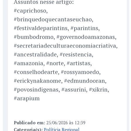
Assuntos nesse artigo:
#caprichoso,
#brinquedoquecantaseuchao,
#festivaldeparintins, #parintins,
#bumbodromo, #governodoamazonas,
#secretariadeculturaeconomiacriativa,
#ancestralidade, #resistencia,
#amazonia, #norte, #artistas,
#conselhodearte, #rossyamoedo,
#erickynakanome, #edmundooran,
#povosindigenas, #assurini, #xikrin,
#arapium
Publicado em:
25/06/2026 às 12:39
Categoria(s):
Políticia Regional