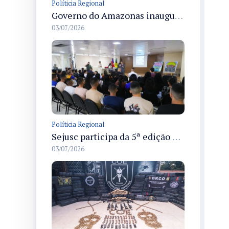
Políticia Regional
Governo do Amazonas inaugura primeiro Castramóvel Fluvial para atendimento veterinário às comunidades ribeirinhas e castração gratuita
03/07/2026
Políticia Regional
Sejusc participa da 5ª edição do Caminhos Literários com foco na cultura hip-hop nas unidades socioeducativas
03/07/2026