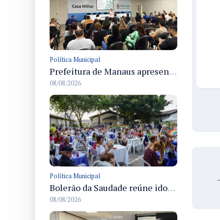
Política Municipal
Prefeitura de Manaus apresenta Plano de Integridade da CGM e qualifica servidores para governança e conformidade no biênio 2027-2028
08/08/2026
Política Municipal
Bolerão da Saudade reúne idosos em Dia dos Pais promovido pela Fundação Dr. Thomas em Manaus
08/08/2026