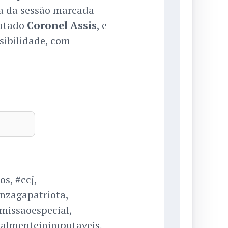
a da sessão marcada
putado
Coronel Assis
, e
sibilidade, com
s, #ccj,
nzagapatriota,
missaoespecial,
nalmenteinimputaveis,