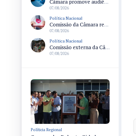
Câmara promove audiência sobre Marco de Fomento à Economia Digital e impactos da inteligência artificial
07/08/2026
Política Nacional
Comissão da Câmara realiza audiência sobre apostas online para medir o tamanho do mercado ilegal
07/08/2026
Política Nacional
Comissão externa da Câmara convoca audiência pública sobre chuvas na Zona da Mata de Minas Gerais e impactos em Juiz de Fora
07/08/2026
Políticia Regional