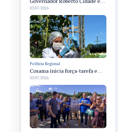
Governador Roberto Cidade entrega readequação do ambulatório da FCecon e amplia capacidade de atendimento oncológico em Manaus
03/07/2026
Políticia Regional
Cosama inicia força-tarefa em Anamã para fortalecer abastecimento de água e segurança hídrica da população
03/07/2026