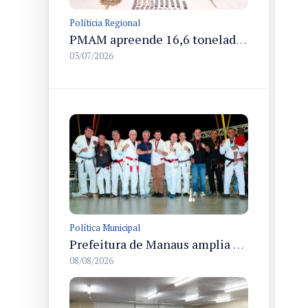
Políticia Regional
PMAM apreende 16,6 toneladas de entorpecentes e registra aumento nas prisões em flagrante e nas capturas de foragidos no primeiro semestre de 2026
03/07/2026
Política Municipal
Prefeitura de Manaus amplia apoio aos atletas de 100 para 150 beneficiados a partir do próximo ano
08/08/2026