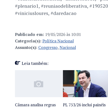
#plenario1, #reuniaodeliberativa, #190520
#viniciusloures, #daredacao
Publicado em:
19/05/2026 às 10:01
Categoria(s):
Política Nacional
Assunto(s):
Congresso
,
Nacional
Leia também:
Câmara analisa regras
PL 753/26 inclui painéis