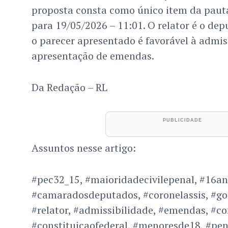
proposta consta como único item da paut
para 19/05/2026 – 11:01. O relator é o de
o parecer apresentado é favorável à admis
apresentação de emendas.
Da Redação – RL
Assuntos nesse artigo:
#pec32_15, #maioridadecivilepenal, #16ano
#camaradosdeputados, #coronelassis, #go
#relator, #admissibilidade, #emendas, #co
#constituicaofederal, #menoresde18, #pe