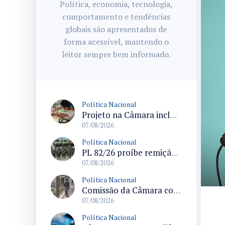
Política, economia, tecnologia,
comportamento e tendências
globais são apresentados de
forma acessível, mantendo o
leitor sempre bem informado.
Política Nacional
Projeto na Câmara inclui estudantes com deficiência no regime escolar especial da LDB e estabelece critérios para frequência
07/08/2026
Política Nacional
PL 82/26 proíbe remição de pena por trabalho em funções militares para condenados por crimes contra o Estado Democrático de Direito
07/08/2026
Política Nacional
Comissão da Câmara convoca audiência para discutir misoginia nas escolas e universidades após divulgação de listas misóginas
07/08/2026
Política Nacional