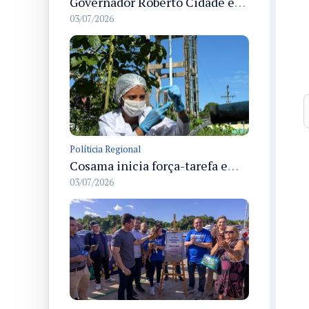
Governador Roberto Cidade entrega readequação do ambulatório da FCecon e amplia capacidade de atendimento oncológico em Manaus
03/07/2026
Políticia Regional
Cosama inicia força-tarefa em Anamã para fortalecer abastecimento de água e segurança hídrica da população
03/07/2026