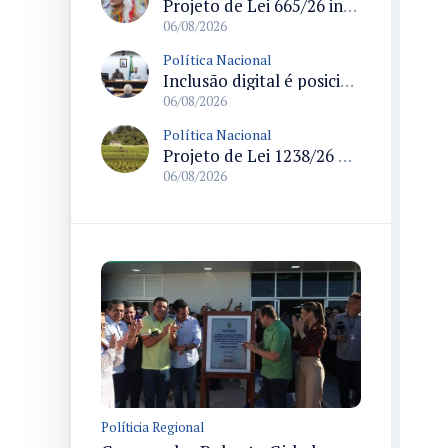
Projeto de Lei 665/26 institui política nacional para prevenção ao transfeminicídio e prevê medidas de proteção e reparação
06/08/2026
Política Nacional
Inclusão digital é posicionada como pilar essencial da reurbanização de favelas e periferias
06/08/2026
Política Nacional
Projeto de Lei 1238/26 propõe validação automática do Cadastro Ambiental Rural para imóveis de até quatro módulos fiscais
06/08/2026
Políticia Regional