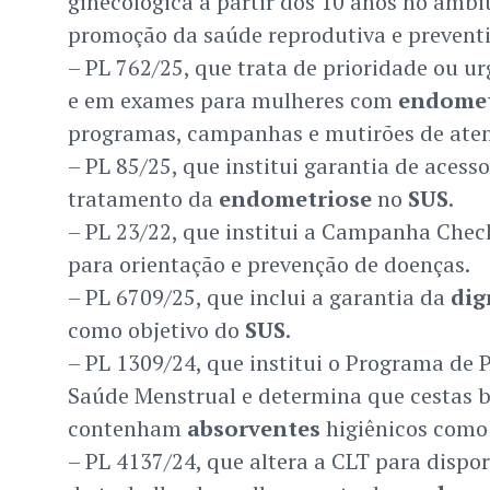
ginecológica a partir dos 10 anos no âmbi
promoção da saúde reprodutiva e prevent
– PL 762/25, que trata de prioridade ou u
e em exames para mulheres com
endomet
programas, campanhas e mutirões de ate
– PL 85/25, que institui garantia de acesso
tratamento da
endometriose
no
SUS
.
– PL 23/22, que institui a Campanha Che
para orientação e prevenção de doenças.
– PL 6709/25, que inclui a garantia da
dig
como objetivo do
SUS
.
– PL 1309/24, que institui o Programa de
Saúde Menstrual e determina que cestas b
contenham
absorventes
higiênicos como 
– PL 4137/24, que altera a CLT para dispo