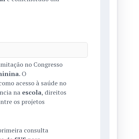
amitação no Congresso
minina
. O
como acesso à saúde no
ncia na
escola
, direitos
Entre os projetos
primeira consulta