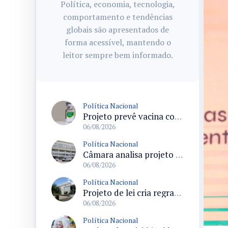
Política, economia, tecnologia,
comportamento e tendências
globais são apresentados de
forma acessível, mantendo o
leitor sempre bem informado.
Política Nacional
Projeto prevê vacina contra HPV obrigatória e testes moleculares para rastreamento do câncer do colo do útero
06/08/2026
Política Nacional
Câmara analisa projeto que cria Política Nacional de Qualificação e Valorização da Preceptoria na Residência Médica
06/08/2026
Política Nacional
Projeto de lei cria regras para punir litigância abusiva reversa e integrar sistemas do Judiciário
06/08/2026
Política Nacional