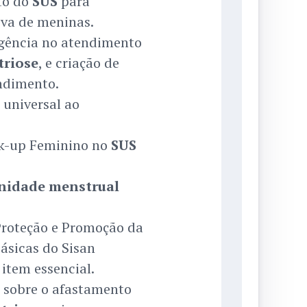
to do
SUS
para
iva de meninas.
rgência no atendimento
riose
, e criação de
ndimento.
 universal ao
ck-up Feminino no
SUS
nidade menstrual
 Proteção e Promoção da
ásicas do Sisan
item essencial.
r sobre o afastamento