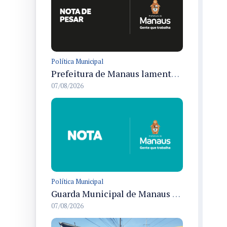
Política Municipal
Prefeitura de Manaus lamenta morte de Jayder Rego do Nascimento e informa velório na cidade
07/08/2026
Política Municipal
Guarda Municipal de Manaus prende dois por tráfico e resgata ave silvestre em ações nas zonas Leste e Norte
07/08/2026