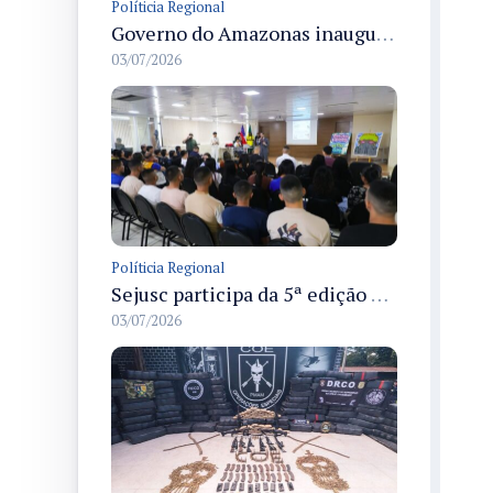
Políticia Regional
Governo do Amazonas inaugura primeiro Castramóvel Fluvial para atendimento veterinário às comunidades ribeirinhas e castração gratuita
03/07/2026
Políticia Regional
Sejusc participa da 5ª edição do Caminhos Literários com foco na cultura hip-hop nas unidades socioeducativas
03/07/2026