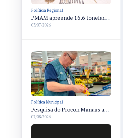
Políticia Regional
PMAM apreende 16,6 toneladas de entorpecentes e registra aumento nas prisões em flagrante e nas capturas de foragidos no primeiro semestre de 2026
03/07/2026
Política Municipal
Pesquisa do Procon Manaus aponta queda de 5,18% no valor médio da cesta básica em agosto
07/08/2026