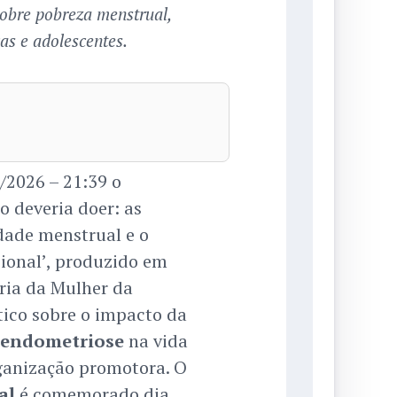
obre pobreza menstrual,
ças e adolescentes.
2026 – 21:39 o
 deveria doer: as
dade menstrual e o
ional’, produzido em
aria da Mulher da
ico sobre o impacto da
endometriose
na vida
rganização promotora. O
al
é comemorado dia