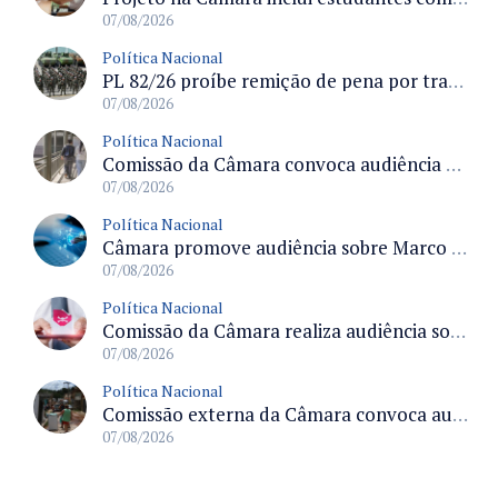
07/08/2026
Política Nacional
PL 82/26 proíbe remição de pena por trabalho em funções militares para condenados por crimes contra o Estado Democrático de Direito
07/08/2026
Política Nacional
Comissão da Câmara convoca audiência para discutir misoginia nas escolas e universidades após divulgação de listas misóginas
07/08/2026
Política Nacional
Câmara promove audiência sobre Marco de Fomento à Economia Digital e impactos da inteligência artificial
07/08/2026
Política Nacional
Comissão da Câmara realiza audiência sobre apostas online para medir o tamanho do mercado ilegal
07/08/2026
Política Nacional
Comissão externa da Câmara convoca audiência pública sobre chuvas na Zona da Mata de Minas Gerais e impactos em Juiz de Fora
07/08/2026