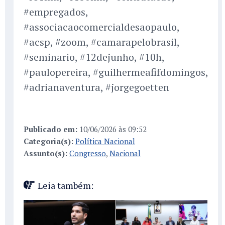
#empregados,
#associacaocomercialdesaopaulo,
#acsp, #zoom, #camarapelobrasil,
#seminario, #12dejunho, #10h,
#paulopereira, #guilhermeafifdomingos,
#adrianaventura, #jorgegoetten
Publicado em:
10/06/2026 às 09:52
Categoria(s):
Política Nacional
Assunto(s):
Congresso
,
Nacional
Leia também: