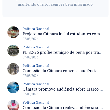
mantendo o leitor sempre bem informado.
Política Nacional
Projeto na Câmara inclui estudantes com deficiência no regime escolar especial da LDB e estabelece critérios para frequência
07/08/2026
Política Nacional
PL 82/26 proíbe remição de pena por trabalho em funções militares para condenados por crimes contra o Estado Democrático de Direito
07/08/2026
Política Nacional
Comissão da Câmara convoca audiência para discutir misoginia nas escolas e universidades após divulgação de listas misóginas
07/08/2026
Política Nacional
Câmara promove audiência sobre Marco de Fomento à Economia Digital e impactos da inteligência artificial
07/08/2026
Política Nacional
Comissão da Câmara realiza audiência sobre apostas online para medir o tamanho do mercado ilegal