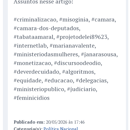
Assuntos nesse artigo:
#criminalizacao, #misoginia, #camara,
#camara-dos-deputados,
#tabataamaral, #projetodelei89623,
#internetlab, #marianavalente,
#ministeriodasmulheres, #janarasousa,
#monetizacao, #discursoodeodio,
#deverdecuidado, #algoritmos,
#equidade, #educacao, #delegacias,
#ministeriopublico, #judiciario,
#feminicidios
Publicado em:
20/05/2026 às 17:46
Categoria(s):
Política Nacional