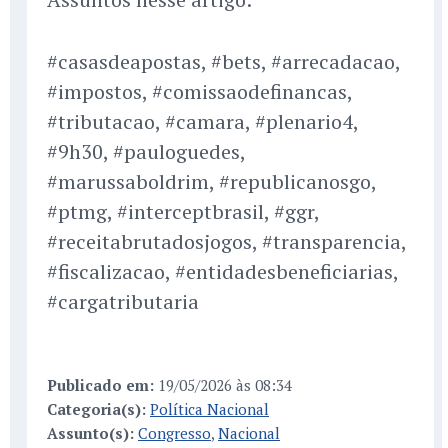
#casasdeapostas, #bets, #arrecadacao,
#impostos, #comissaodefinancas,
#tributacao, #camara, #plenario4,
#9h30, #pauloguedes,
#marussaboldrim, #republicanosgo,
#ptmg, #interceptbrasil, #ggr,
#receitabrutadosjogos, #transparencia,
#fiscalizacao, #entidadesbeneficiarias,
#cargatributaria
Publicado em:
19/05/2026 às 08:34
Categoria(s):
Política Nacional
Assunto(s):
Congresso
,
Nacional