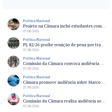
Política Nacional
Projeto na Câmara inclui estudantes com deficiência no regime escolar especial da LDB e estabelece critérios para frequência
07/08/2026
Política Nacional
PL 82/26 proíbe remição de pena por trabalho em funções militares para condenados por crimes contra o Estado Democrático de Direito
07/08/2026
Política Nacional
Comissão da Câmara convoca audiência para discutir misoginia nas escolas e universidades após divulgação de listas misóginas
07/08/2026
Política Nacional
Câmara promove audiência sobre Marco de Fomento à Economia Digital e impactos da inteligência artificial
07/08/2026
Política Nacional
Comissão da Câmara realiza audiência sobre apostas online para medir o tamanho do mercado ilegal
07/08/2026