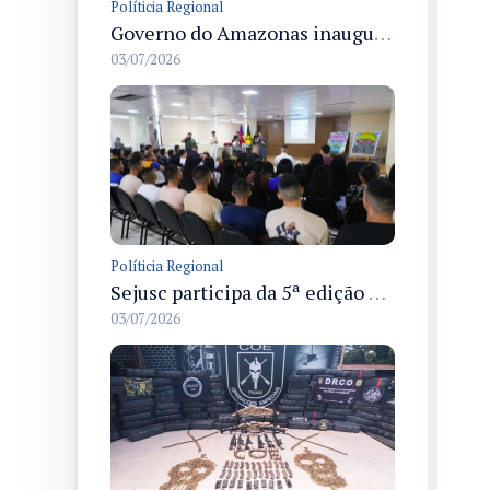
Políticia Regional
Governo do Amazonas inaugura primeiro Castramóvel Fluvial para atendimento veterinário às comunidades ribeirinhas e castração gratuita
03/07/2026
Políticia Regional
Sejusc participa da 5ª edição do Caminhos Literários com foco na cultura hip-hop nas unidades socioeducativas
03/07/2026