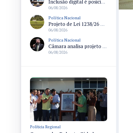
Inclusão digital é posicionada como pilar essencial da reurbanização de favelas e periferias
06/08/2026
Política Nacional
Projeto de Lei 1238/26 propõe validação automática do Cadastro Ambiental Rural para imóveis de até quatro módulos fiscais
06/08/2026
Política Nacional
Câmara analisa projeto que autoriza policiais civis embarcarem armados em aeronaves civis mediante regras
06/08/2026
Políticia Regional