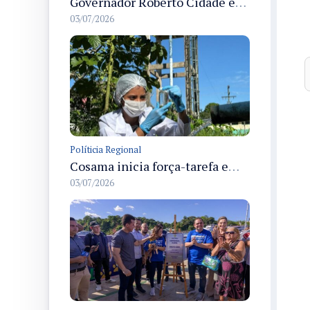
Governador Roberto Cidade entrega readequação do ambulatório da FCecon e amplia capacidade de atendimento oncológico em Manaus
03/07/2026
Políticia Regional
Cosama inicia força-tarefa em Anamã para fortalecer abastecimento de água e segurança hídrica da população
03/07/2026