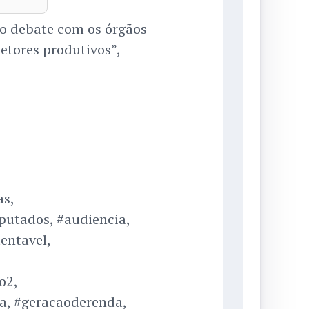
o debate com os órgãos
etores produtivos”,
as,
utados, #audiencia,
entavel,
o2,
ca, #geracaoderenda,