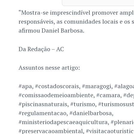
“Mostra-se imprescindível promover ampl
responsáveis, as comunidades locais e os s
afirmou Daniel Barbosa.
Da Redação – AC
Assuntos nesse artigo:
#apa, #costadoscorais, #maragogi, #alago
#comissaodemeioambiente, #camara, #dep
#piscinasnaturais, #turismo, #turismosust
#regulamentacao, #danielbarbosa,
#ministeriodapescaeaquicultura, #plenari
#preservacaoambiental, #visitacaoturisti