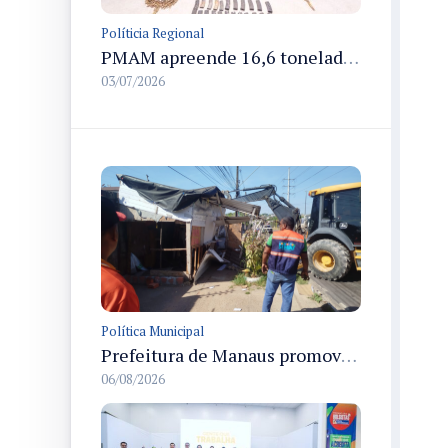
Políticia Regional
PMAM apreende 16,6 toneladas de entorpecentes e registra aumento nas prisões em flagrante e nas capturas de foragidos no primeiro semestre de 2026
03/07/2026
Política Municipal
Prefeitura de Manaus promove demolição administrativa de cinco estruturas que ocupavam calçada pública
06/08/2026