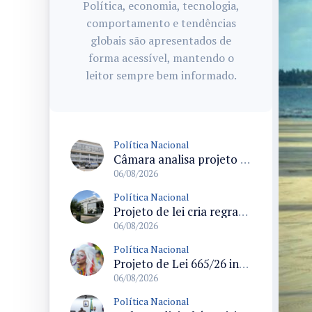
Política, economia, tecnologia,
comportamento e tendências
globais são apresentados de
forma acessível, mantendo o
leitor sempre bem informado.
Política Nacional
Câmara analisa projeto que cria Política Nacional de Qualificação e Valorização da Preceptoria na Residência Médica
06/08/2026
Política Nacional
Projeto de lei cria regras para punir litigância abusiva reversa e integrar sistemas do Judiciário
06/08/2026
Política Nacional
Projeto de Lei 665/26 institui política nacional para prevenção ao transfeminicídio e prevê medidas de proteção e reparação
06/08/2026
Política Nacional