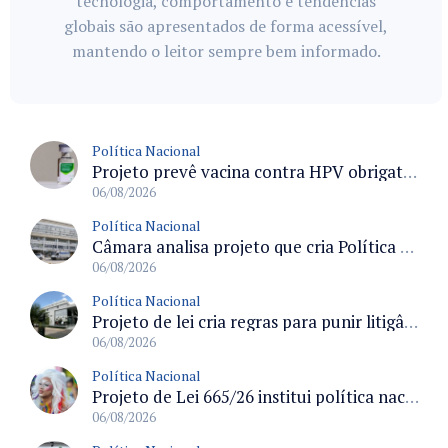
tecnologia, comportamento e tendências
globais são apresentados de forma acessível,
mantendo o leitor sempre bem informado.
Política Nacional
Projeto prevê vacina contra HPV obrigatória e testes moleculares para rastreamento do câncer do colo do útero
06/08/2026
Política Nacional
Câmara analisa projeto que cria Política Nacional de Qualificação e Valorização da Preceptoria na Residência Médica
06/08/2026
Política Nacional
Projeto de lei cria regras para punir litigância abusiva reversa e integrar sistemas do Judiciário
06/08/2026
Política Nacional
Projeto de Lei 665/26 institui política nacional para prevenção ao transfeminicídio e prevê medidas de proteção e reparação
06/08/2026