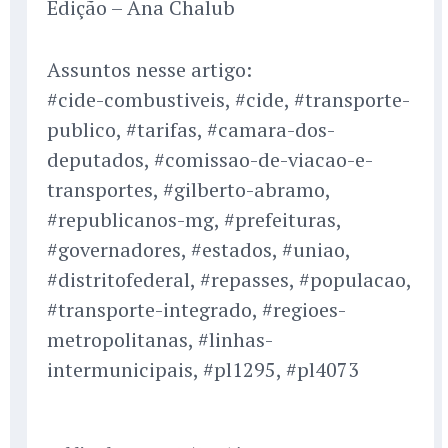
Edição – Ana Chalub
Assuntos nesse artigo:
#cide-combustiveis, #cide, #transporte-
publico, #tarifas, #camara-dos-
deputados, #comissao-de-viacao-e-
transportes, #gilberto-abramo,
#republicanos-mg, #prefeituras,
#governadores, #estados, #uniao,
#distritofederal, #repasses, #populacao,
#transporte-integrado, #regioes-
metropolitanas, #linhas-
intermunicipais, #pl1295, #pl4073